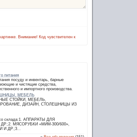
картинке. Внимание! Код чувствителен к
го питания
ания посуду и инвентарь, барные
 моющие и чистящие средства,
ественного и импортного производства.
ЕШНИЦЫ, МЕБЕЛЬ
НЫЕ СТОЙКИ, МЕБЕЛЬ,
ИРОВАНИЕ, ДИЗАЙН, СТОЛЕШНИЦЫ ИЗ
 со склада:1. АППАРАТЫ ДЛЯ
Р.;2. МЯСОРУБКИ «МИМ-300/600»,
 ДР.;3...
»
Все объявления
(151)