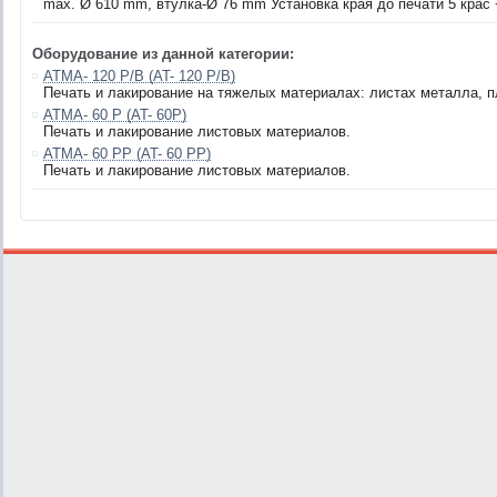
max. Ø 610 mm, втулка-Ø 76 mm Установка края до печати 5 крас +
Оборудование из данной категории:
ATMA- 120 P/B (AT- 120 P/B)
Печать и лакирование на тяжелых материалах: листах металла, пл
ATMA- 60 P (AT- 60P)
Печать и лакирование листовых материалов.
ATMA- 60 PP (AT- 60 PP)
Печать и лакирование листовых материалов.