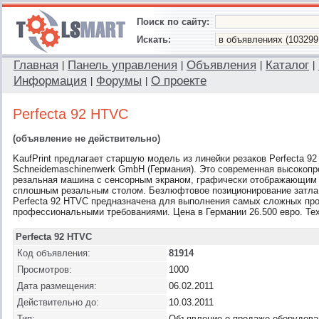
Поиск по сайту:
Искать:
Главная
Панель управления
Объявления
Каталог
|
|
|
|
Информация
Форумы
О проекте
|
|
Perfecta 92 HTVC
(объявление не действительно)
KaufPrint предлагает старшую модель из линейки резаков Perfecta 92
Schneidemaschinenwerk GmbH (Германия). Это современная высокоп
резальная машина с сенсорным экраном, графически отображающим п
сплошным резальным столом. Безлюфтовое позиционирование затла,
Perfecta 92 HTVC предназначена для выполнения самых сложных пр
профессиональными требованиями. Цена в Германии 26.500 евро. Тех
Perfecta 92 HTVC
Код объявления:
81914
Просмотров:
1000
Дата размещения:
06.02.2011
Действительно до:
10.03.2011
Тип:
Объявление о продаже оборудова