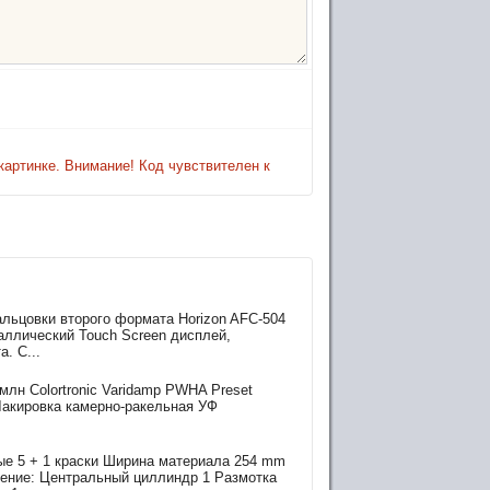
картинке. Внимание! Код чувствителен к
альцовки второго формата Horizon AFC-504
аллический Touch Screen дисплей,
. C...
млн Colortronic Varidamp PWHA Preset
Лакировка камерно-ракельная УФ
нные 5 + 1 краски Ширина материала 254 mm
щение: Центральный циллиндр 1 Размотка