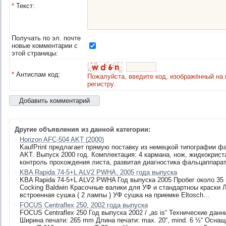
*
Текст:
Получать по эл. почте
новые комментарии с
этой страницы:
*
Антиспам код:
Пожалуйста, введите код, изображённый на 
регистру.
Другие объявления из данной категории:
Horizon AFC-504 AKT (2000)
KaufPrint предлагает прямую поставку из немецкой типографии ф
AKT. Выпуск 2000 год. Комплектация: 4 кармана, нож, жидкокрист
контроль прохождения листа, развитая диагностика фальцаппарата
KBA Rapida 74-5+L ALV2 PWHA, 2005 года выпуска
KBA Rapida 74-5+L ALV2 PWHA Год выпуска 2005 Пробег около 35 
Cocking Baldwin Красочные валики для УФ и стандартноы краски 
встроенная сушка ( 2 лампы ) УФ сушка на приемке Eltosch...
FOCUS Centraflex 250, 2002 года выпуска
FOCUS Centraflex 250 Год выпускa 2002 / „as is“ Технические да
Ширина печати: 265 mm Длина печати: max. 20“, mind. 6 ½“ Осна