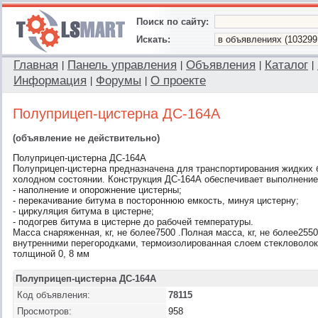
Поиск по сайту:
Искать:
Главная
Панель управления
Объявления
Каталог
|
|
|
|
Информация
Форумы
О проекте
|
|
Полуприцеп-цистерна ДС-164А
(объявление не действительно)
Полуприцеп-цистерна ДС-164А
Полуприцеп-цистерна предназначена для транспортирования жидких б
холодном состоянии. Конструкция ДС-164А обеспечивает выполнени
- наполнение и опорожнение цистерны;
- перекачивание битума в постороннюю емкость, минуя цистерну;
- циркуляция битума в цистерне;
- подогрев битума в цистерне до рабочей температуры.
Масса снаряженная, кг, не более7500 .Полная масса, кг, не более255
внутренними перегородками, термоизолированная слоем стекловолок
толщиной 0, 8 мм
Полуприцеп-цистерна ДС-164А
Код объявления:
78115
Просмотров:
958