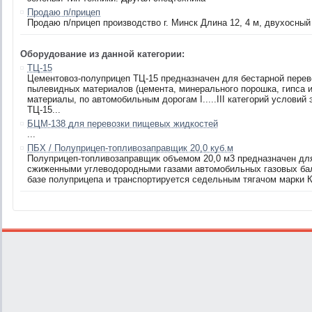
Продаю п/прицеп
Продаю п/прицеп производство г. Минск Длина 12, 4 м, двухосный 
Оборудование из данной категории:
ТЦ-15
Цементовоз-полуприцеп ТЦ-15 предназначен для бестарной перев
пылевидных материалов (цемента, минерального порошка, гипса и
материалы, по автомобильным дорогам I.....III категорий услови
ТЦ-15...
БЦМ-138 для перевозки пищевых жидкостей
...
ПБХ / Полуприцеп-топливозаправщик 20,0 куб.м
Полуприцеп-топливозаправщик объемом 20,0 м3 предназначен для
сжиженными углеводородными газами автомобильных газовых бал
базе полуприцепа и транспортируется седельным тягачом марки К