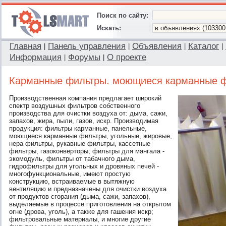
Поиск по сайту:
Искать:
Главная
Панель управления
Объявления
Каталог
|
|
|
|
Информация
Форумы
О проекте
|
|
Карманные фильтры. моющиеся карманные ф
Производственная компания предлагает широкий
спектр воздушных фильтров собственного
производства для очистки воздуха от: дыма, сажи,
запахов, жира, пыли, газов, искр. Производимая
продукция: фильтры карманные, панельные,
моющиеся карманные фильтры, угольные, жировые,
нера фильтры, рукавные фильтры, кассетные
фильтры, газоконверторы; фильтры для мангала -
экомодуль, фильтры от табачного дыма,
гидрофильтры для угольных и дровяных печей -
многофункциональные, имеют простую
конструкцию, встраиваемые в вытяжную
вентиляцию и предназначены для очистки воздуха
от продуктов сгорания (дыма, сажи, запахов),
выделяемые в процессе приготовления на открытом
огне (дрова, уголь), а также для гашения искр;
фильтровальные материалы, и многие другие