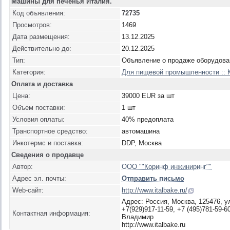
Машины для печенья Италия.
Код объявления:
72735
Просмотров:
1469
Дата размещения:
13.12.2025
Действительно до:
20.12.2025
Тип:
Объявление о продаже оборудова
Категория:
Для пищевой промышленности :: 
Оплата и доставка
Цена:
39000 EUR за шт
Объем поставки:
1 шт
Условия оплаты:
40% предоплата
Транспортное средство:
автомашина
Инкотермс и поставка:
DDP, Москва
Сведения о продавце
Автор:
ООО ""Коринф инжиниринг""
Адрес эл. почты:
Отправить письмо
Web-сайт:
http://www.italbake.ru/
Адрес: Россия, Москва, 125476, у
+7(929)917-11-59, +7 (495)781-59-6
Контактная информация:
Владимир
http://www.italbake.ru