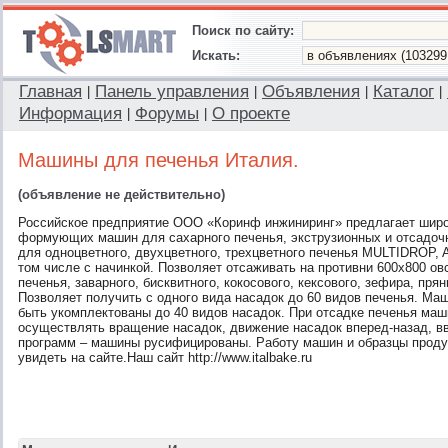
Поиск по сайту:
Искать:
Главная
Панель управления
Объявления
Каталог
|
|
|
|
Информация
Форумы
О проекте
|
|
Машины для печенья Италия.
(объявление не действительно)
Российское предприятие ООО «Коринф инжиниринг» предлагает широ
формующих машин для сахарного печенья, экструзионных и отсадо
для одноцветного, двухцветного, трехцветного печенья MULTIDROP, 
том числе с начинкой. Позволяет отсаживать на противни 600х800 ов
печенья, заварного, бисквитного, кокосового, кексового, зефира, прян
Позволяет получить с одного вида насадок до 60 видов печенья. Ма
быть укомплектованы до 40 видов насадок. При отсадке печенья ма
осуществлять вращение насадок, движение насадок вперед-назад, вв
программ – машины русифицированы. Работу машин и образцы прод
увидеть на сайте.Наш сайт http://www.italbake.ru