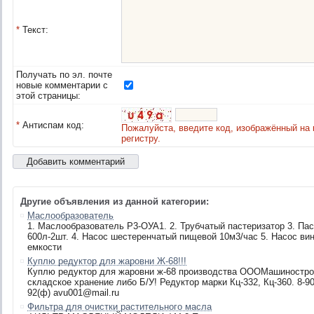
*
Текст:
Получать по эл. почте
новые комментарии с
этой страницы:
*
Антиспам код:
Пожалуйста, введите код, изображённый на 
регистру.
Другие объявления из данной категории:
Маслообразователь
1. Маслообразователь Р3-ОУА1. 2. Трубчатый пастеризатор 3. Паст
600л-2шт. 4. Насос шестеренчатый пищевой 10м3/час 5. Насос ви
емкости
Куплю редуктор для жаровни Ж-68!!!
Куплю редуктор для жаровни ж-68 производства ОООМашинострои
складское хранение либо Б/У! Редуктор марки Кц-332, Кц-360. 8-905
92(ф) avu001@mail.ru
Фильтра для очистки растительного масла