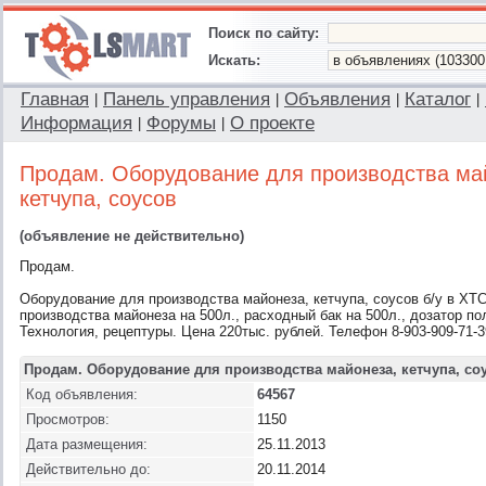
Поиск по сайту:
Искать:
Главная
Панель управления
Объявления
Каталог
|
|
|
|
Информация
Форумы
О проекте
|
|
Продам. Оборудование для производства ма
кетчупа, соусов
(объявление не действительно)
Продам.
Оборудование для производства майонеза, кетчупа, соусов б/у в ХТС
производства майонеза на 500л., расходный бак на 500л., дозатор п
Технология, рецептуры. Цена 220тыс. рублей. Телефон 8-903-909-71-
Продам. Оборудование для производства майонеза, кетчупа, со
Код объявления:
64567
Просмотров:
1150
Дата размещения:
25.11.2013
Действительно до:
20.11.2014