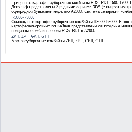
Прицепные картофелеуборочные комбайны RDS, RDT 1500-1700. 
Девульф представлены 2-рядными сериями RDS (c выгрузным тран
однорядной бункерной моделью А2000. Система сепарации комбай
R3000-R5000
Самоходные картофелеуборочные комбайны R3000-R5000. В наст
картофелеуборочных комбайнов представлены самоходные машины
прицепные комбайны серий RDS, RDT и А2000.
ZKII, ZPII, GKII, GTII
Морковеуборочные комбайны ZKII, ZPII, GKII, GTII.