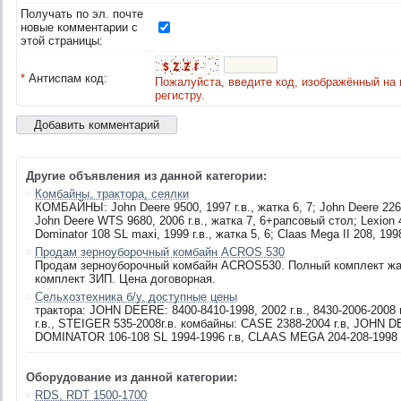
Получать по эл. почте
новые комментарии с
этой страницы:
*
Антиспам код:
Пожалуйста, введите код, изображённый на 
регистру.
Другие объявления из данной категории:
Комбайны, трактора, сеялки
КОМБАЙНЫ: John Deere 9500, 1997 г.в., жатка 6, 7; John Deere 2264
John Deere WTS 9680, 2006 г.в., жатка 7, 6+рапсовый стол; Lexion 48
Dominator 108 SL maxi, 1999 г.в., жатка 5, 6; Claas Mega II 208, 1998 
Продам зерноуборочный комбайн ACROS 530
Продам зерноуборочный комбайн ACROS530. Полный комплект жат
комплект ЗИП. Цена договорная.
Сельхозтехника б/у, доступные цены
трактора: JOHN DEERE: 8400-8410-1998, 2002 г.в., 8430-2006-2008 
г.в., STEIGER 535-2008г.в. комбайны: CASE 2388-2004 г.в, JOHN D
DOMINATOR 106-108 SL 1994-1996 г.в, CLAAS MEGA 204-208-1998 г.в
Оборудование из данной категории:
RDS, RDT 1500-1700