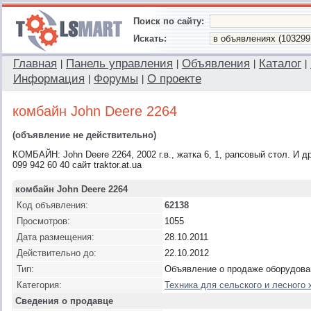
Поиск по сайту:
Искать:
Главная
Панель управления
Объявления
Каталог
|
|
|
|
Информация
Форумы
О проекте
|
|
комбайн John Deere 2264
(объявление не действительно)
КОМБАЙН: John Deere 2264, 2002 г.в., жатка 6, 1, рапсовый стол. И др
099 942 60 40 сайт traktor.at.ua
комбайн John Deere 2264
Код объявления:
62138
Просмотров:
1055
Дата размещения:
28.10.2011
Действительно до:
22.10.2012
Тип:
Объявление о продаже оборудова
Категория:
Техника для сельского и лесного 
Сведения о продавце