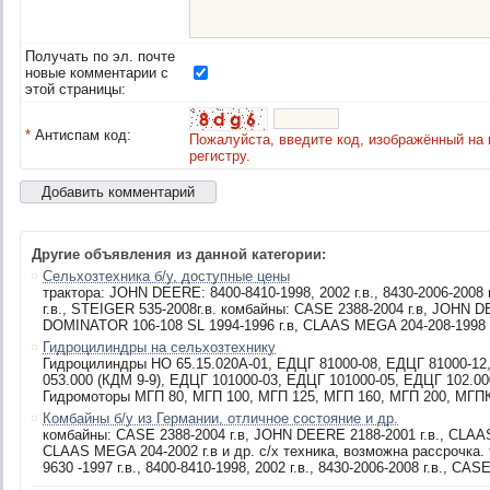
Получать по эл. почте
новые комментарии с
этой страницы:
*
Антиспам код:
Пожалуйста, введите код, изображённый на 
регистру.
Другие объявления из данной категории:
Сельхозтехника б/у, доступные цены
трактора: JOHN DEERE: 8400-8410-1998, 2002 г.в., 8430-2006-2008 
г.в., STEIGER 535-2008г.в. комбайны: CASE 2388-2004 г.в, JOHN D
DOMINATOR 106-108 SL 1994-1996 г.в, CLAAS MEGA 204-208-1998 г.в
Гидроцилиндры на сельхозтехнику
Гидроцилиндры НО 65.15.020А-01, ЕДЦГ 81000-08, ЕДЦГ 81000-12
053.000 (КДМ 9-9), ЕДЦГ 101000-03, ЕДЦГ 101000-05, ЕДЦГ 102.000
Гидромоторы МГП 80, МГП 100, МГП 125, МГП 160, МГП 200, МГПК
Комбайны б/у из Германии, отличное состояние и др.
комбайны: CASE 2388-2004 г.в, JOHN DEERE 2188-2001 г.в., CLAA
CLAAS MEGA 204-2002 г.в и др. с/х техника, возможна рассрочка. 
9630 -1997 г.в., 8400-8410-1998, 2002 г.в., 8430-2006-2008 г.в., СASE