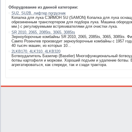
Оборудование из данной категории:
SU2, SU2B, лифтер погрузчик
Копалка для лука СЭЙМОН SU (SAMON) Копалка для лука осна
обрезиненным транспортером для подбора лука. Машина обородов
мм.) с регулируемыми встряхивателями для очистки лука.
SR 2010, 2065, 2085ts, 3065, 3085ts
Зерноуборочные комбайны SR 2010, 2065, 2085ts, 3065, 3085ts. 
Сампо Розенлев производит зерноуборочные комбайны с 1957 год
40 тысяч машин, из которых 10...
2LKB170, 4LK310, 4LKB320
Ботвоудалитель Базилир (Baselier) Многофункциональный ботво
ботвы картофеля и моркови. Хороший подъем и удаление ботвы. В
агрегатироваться, как спереди, так и сзади трактора.