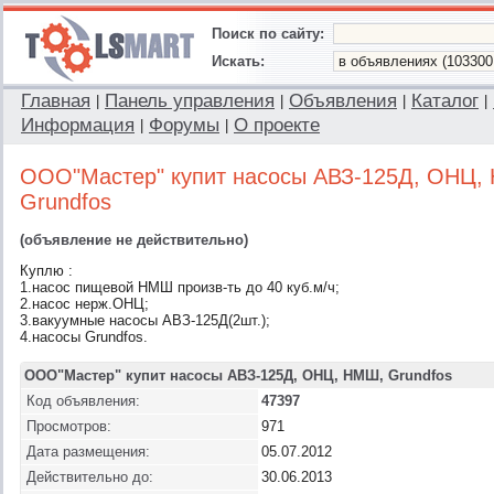
Поиск по сайту:
Искать:
Главная
Панель управления
Объявления
Каталог
|
|
|
|
Информация
Форумы
О проекте
|
|
ООО"Мастер" купит насосы АВЗ-125Д, ОНЦ,
Grundfos
(объявление не действительно)
Куплю :
1.насос пищевой НМШ произв-ть до 40 куб.м/ч;
2.насос нерж.ОНЦ;
3.вакуумные насосы АВЗ-125Д(2шт.);
4.насосы Grundfos.
ООО"Мастер" купит насосы АВЗ-125Д, ОНЦ, НМШ, Grundfos
Код объявления:
47397
Просмотров:
971
Дата размещения:
05.07.2012
Действительно до:
30.06.2013