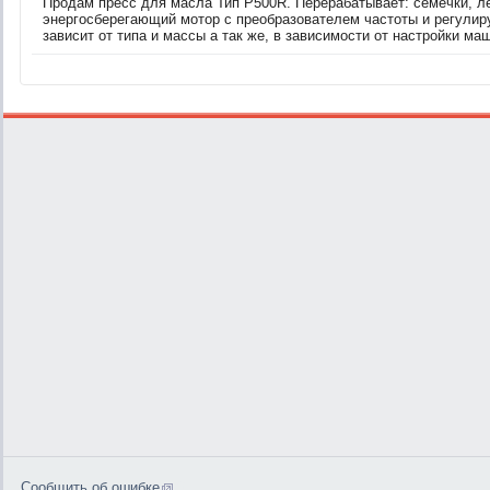
Продам пресс для масла Тип Р500R. Перерабатывает: семечки, ле
энергосберегающий мотор с преобразователем частоты и регулир
зависит от типа и массы а так же, в зависимости от настройки маш
Сообщить об ошибке
0