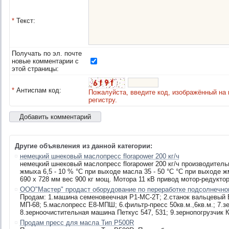
*
Текст:
Получать по эл. почте
новые комментарии с
этой страницы:
*
Антиспам код:
Пожалуйста, введите код, изображённый на 
регистру.
Другие объявления из данной категории:
немецкий шнековый маслопресс florapower 200 кг/ч
немецкий шнековый маслопресс florapower 200 кг/ч производительн
жмыха 6,5 - 10 % °C при выходе масла 35 - 50 °C °C при выходе жм
690 x 728 мм вес 900 кг мощ. Мотора 11 кВ привод мотор-редуктор
ООО"Мастер" продаст оборудование по переработке подсолнечно
Продам: 1.машина семеновеечная Р1-МС-2Т; 2.станок вальцевый 
МП-68; 5.маслопресс Е8-МПШ; 6.фильтр-пресс 50кв.м.,6кв.м.; 7.
8.зерноочистительная машина Петкус 547, 531; 9.зернопогрузчик К
Продам пресс для масла Тип Р500R