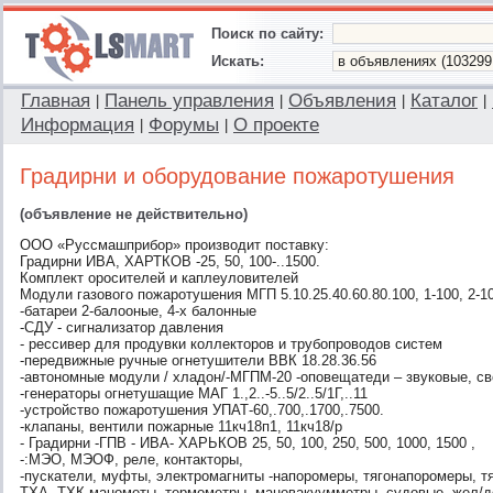
Поиск по сайту:
Искать:
Главная
Панель управления
Объявления
Каталог
|
|
|
|
Информация
Форумы
О проекте
|
|
Градирни и оборудование пожаротушения
(объявление не действительно)
ООО «Руссмашприбор» производит поставку:
Градирни ИВА, ХАРТКОВ -25, 50, 100-..1500.
Комплект оросителей и каплеуловителей
Модули газового пожаротушения МГП 5.10.25.40.60.80.100, 1-100, 2-10
-батареи 2-балооные, 4-х балонные
-СДУ - сигнализатор давления
- рессивер для продувки коллекторов и трубопроводов систем
-передвижные ручные огнетушители ВВК 18.28.36.56
-автономные модули / хладон/-МГПМ-20 -оповещатеди – звуковые, с
-генераторы огнетушащие МАГ 1.,2..-5..5/2..5/1Г,..11
-устройство пожаротушения УПАТ-60,.700,.1700,.7500.
-клапаны, вентили пожарные 11кч18п1, 11кч18/р
- Градирни -ГПВ - ИВА- ХАРЬКОВ 25, 50, 100, 250, 500, 1000, 1500 ,
-:МЭО, МЭОФ, реле, контакторы,
-пускатели, муфты, электромагниты -напоромеры, тягонапоромеры, т
ТХА, ТХК манометы, термометры, мановакуумметры -судовые, жел/д