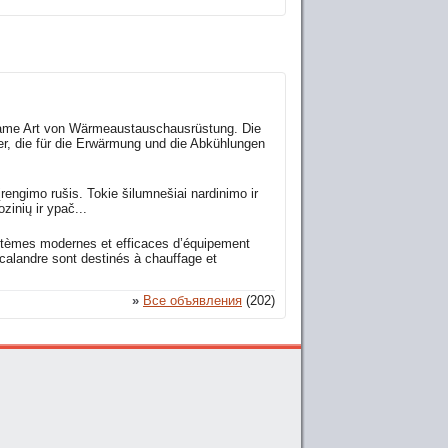
same Art von Wärmeaustauschausrüstung. Die
r, die für die Erwärmung und die Abkühlungen
 įrengimo rušis. Tokie šilumnešiai nardinimo ir
zinių ir ypač...
ystèmes modernes et efficaces d’équipement
calandre sont destinés à chauffage et
»
Все объявления
(202)