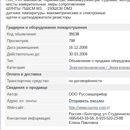
-мосты измерительные ,меры сопротивления
-ШУНТЫ 75ШСМ М3....-150ШСМ ОМ3
-датчики температуры- манометрическме и электронные
-щетки и щеткодержатели резисторы
Градирни и оборудование пожаротушения
Код объявления:
39138
Просмотров:
798
Дата размещения:
16.12.2008
Действительно до:
30.03.2009
Тип:
Объявление о продаже оборудова
Категория:
Электротехническое / Энергетиче
Оплата и доставка
Транспортное средство:
по договорённости
Сведения о продавце
Автор:
ООО Руссмашприбор
Адрес эл. почты:
Отправить письмо
Web-сайт:
http://www.rusmp.com
Россия г.Белгород ул.Студенческ
Контактная информация:
/495/643-18-58,,8-915-520-23-88
Елена Павловна