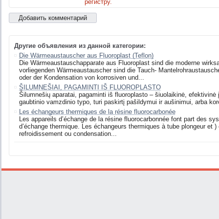
регистру.
Другие объявления из данной категории:
Die Wärmeaustauscher aus Fluoroplast (Teflon)
Die Wärmeaustauschapparate aus Fluoroplast sind die moderne wirk
vorliegenden Wärmeaustauscher sind die Tauch- Mantelrohraustausche
oder der Kondensation von korrosiven und...
ŠILUMNEŠIAI, PAGAMINTI IŠ FLUOROPLASTO
Šilumnešių aparatai, pagaminti iš fluoroplasto – šiuolaikinė, efektivinė
gaubtinio vamzdinio typo, turi paskirtį pašildymui ir aušinimui, arba koro
Les échangeurs thermiques de la résine fluorocarbonée
Les appareils d’échange de la résine fluorocarbonnée font part des s
d’échange thermique. Les échangeurs thermiques à tube plongeur et ) 
refroidissement ou condensation...