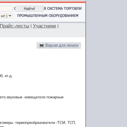
Прайс-листы
Участники
|
|
Версия для печати
0, ит.д.
вето-звуковые -извещатели пожарные
ягомеры -термопреобразователи -ТСМ, ТСП,
ор.