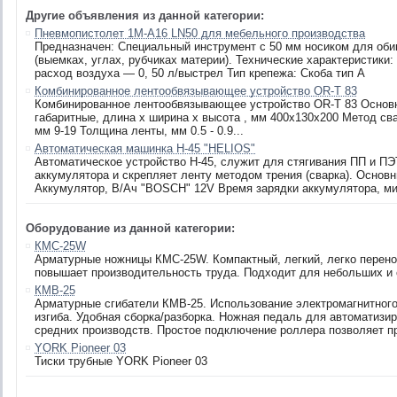
Другие объявления из данной категории:
Пневмопистолет 1M-A16 LN50 для мебельного производства
Предназначен: Специальный инструмент c 50 мм носиком для оби
(выемках, углах, рубчиках материи). Технические характеристики:
расход воздуха — 0, 50 л/выстрел Тип крепежа: Скоба тип A
Комбинированное лентообвязывающее устройство OR-T 83
Комбинированное лентообвязывающее устройство OR-T 83 Основн
габаритные, длина х ширина х высота , мм 400х130х200 Метод св
мм 9-19 Толщина ленты, мм 0.5 - 0.9...
Автоматическая машинка H-45 "HELIOS"
Автоматическое устройство Н-45, служит для стягивания ПП и ПЭТ
аккумулятора и скрепляет ленту методом трения (сварка). Основн
Аккумулятор, В/Ач "BOSCH" 12V Время зарядки аккумулятора, мин
Оборудование из данной категории:
КМС-25W
Арматурные ножницы КМС-25W. Компактный, легкий, легко перено
повышает производительность труда. Подходит для небольших и 
КМB-25
Арматурные сгибатели КМB-25. Использование электромагнитного
изгиба. Удобная сборка/разборка. Ножная педаль для автоматизи
средних производств. Простое подключение роллера позволяет пр
YORK Pioneer 03
Тиски трубные YORK Pioneer 03