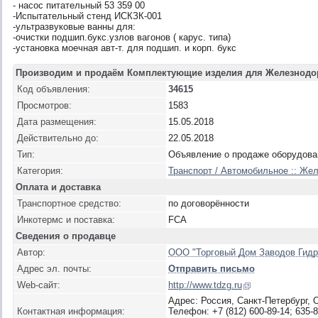
- насос питательный 53 359 00
-Испытательный стенд ИСКЗК-001
-ультразвуковые ванны для:
-очистки подшип.букс.узлов вагонов ( карус. типа)
-установка моечная авт-т. для подшип. и корп. букс
Производим и продаём Комплектующие изделия для Железнодо
Код объявления:
34615
Просмотров:
1583
Дата размещения:
15.05.2018
Действительно до:
22.05.2018
Тип:
Объявление о продаже оборудова
Категория:
Транспорт / Автомобильное :: Же
Оплата и доставка
Транспортное средство:
по договорённости
Инкотермс и поставка:
FCA
Сведения о продавце
Автор:
ООО "Торговый Дом Заводов Гидр
Адрес эл. почты:
Отправить письмо
Web-сайт:
http://www.tdzg.ru
Адрес: Россия, Санкт-Петербург, 
Контактная информация:
Телефон: +7 (812) 600-89-14; 635-8