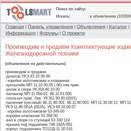
Поиск по сайту:
Искать:
Главная
Панель управления
Объявления
Каталог
|
|
|
|
Информация
Форумы
О проекте
|
|
Производим и продаём Комплектующие изде
Железнодорожной техники
(объявление не действительно)
производим и продаем:
-дозатор УКЭ.43.10.00.00
- коробки золотниковая и клапанная
-кронштейн МП 11.10.00.05 ( 06) лев.прав.
-ролик в сборе УКЭ18.40.10.00
-балансир МП-11.050-01: 86.11.51.005
-скользун прав. Лев. УКЭ11.90.00.02(01)
-наличник буксовый: 86.11.80.001: 86.11.80.003: МП 11.30.00.12: МП 11
УКЭ 11.80.001А (002А): УКЭ 60.10.00.07
- коробка золотниковая 53-345-00
-коробка клапанная 53 358 00
-вал в сборе со ступицей 53 330 119
-крышка под подшипник 748 182А-001
-корпус подшипника ТО12/Д-11 20 016