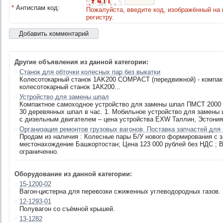
*
Антиспам код:
Пожалуйста, введите код, изображённый на 
регистру.
Другие объявления из данной категории:
Станок для обточки колесных пар без выкатки
Колесотокарный станок 1AK200 COMPACT (передвижной) - компа
колесотокарный станок 1АК200...
Устройство для замены шпал
Компактное самоходное устройство для замены шпал ПМСТ 2000 п
30 деревянных шпал в час. 1. Мобильное устройство для замен
с дизельным двигателем – цена устройства EXW Таллин, Эстония 
Организация ремонтов грузовых вагонов. Поставка запчастей для
Продам из наличия : Колесные пары Б/У нового формирования с 
местонахождение Башкортостан; Цена 123 000 рублей без НДС ; В
ограниченно.
Оборудование из данной категории:
15-1200-02
Вагон-цистерна для перевозки сжиженных углеводородных газов.
12-1293-01
Полувагон со съёмной крышей.
13-1282