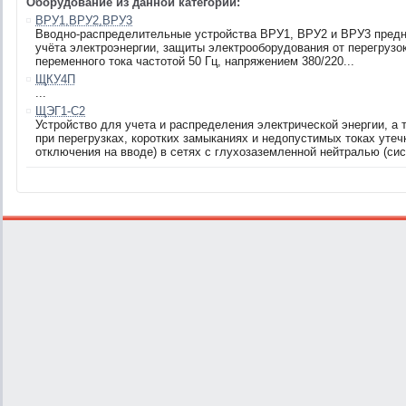
Оборудование из данной категории:
ВРУ1,ВРУ2,ВРУ3
Вводно-распределительные устройства ВРУ1, ВРУ2 и ВРУ3 предн
учёта электроэнергии, защиты электрооборудования от перегрузок
переменного тока частотой 50 Гц, напряжением 380/220...
ЩКУ4П
...
ЩЭГ1-С2
Устройство для учета и распределения электрической энергии, а
при перегрузках, коротких замыканиях и недопустимых токах утеч
отключения на вводе) в сетях с глухозаземленной нейтралью (сис