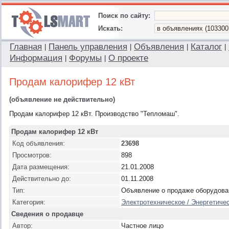
Поиск по сайту:
Искать:
Главная
Панель управления
Объявления
Каталог
|
|
|
|
Информация
Форумы
О проекте
|
|
Продам калорифер 12 кВт
(объявление не действительно)
Продам калорифер 12 кВт. Производство "Тепломаш".
Продам калорифер 12 кВт
Код объявления:
23698
Просмотров:
898
Дата размещения:
21.01.2008
Действительно до:
01.11.2008
Тип:
Объявление о продаже оборудова
Категория:
Электротехническое / Энергетиче
Сведения о продавце
Автор:
Частное лицо