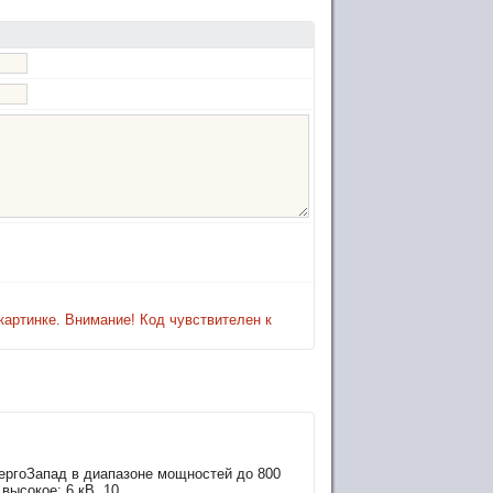
картинке. Внимание! Код чувствителен к
ергоЗапад в диапазоне мощностей до 800
высокое: 6 кВ, 10...