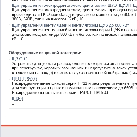
Щит управления электродвигателем, двигателями ЩУЭ, ЩУЭП, Щ
Щит управления электродвигателем, двигателями, приводом сер
производителя ГК ЭнергоЗапад в диапазоне мощностей до 800 кВт 
380В, 690В, так и на высокое: 6 кВ, 10...
Щит управления вентиляцией и вентилятором ЩУВ до 800 кВт
Щит управления вентиляцией и вентилятором серии ЩУВ к постав
диапазоне мощностей до 800 кВт и более, как на низкое напряжени
кВ, 10...
Оборудование из данной категории:
ЩЭУ1-С
Устройство для учета и распределения электрической энергии, а
при перегрузках, коротких замыканиях и недопустимых токах утеч
отключения на вводе) в сетях с глухозаземленной нейтралью (сис
ПР11,ПР8000
Распределительные шкафы серии ПР11 и распределительные пун
для эксплуатации в цепях с номинальным напряжением до 660В пе
Распределительные пункты серии ПР8701, ПР8703...
ЩКР4
...