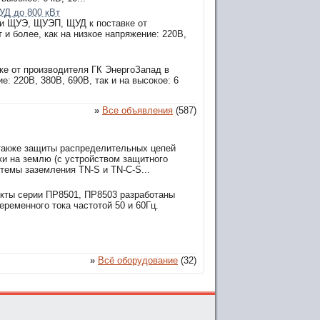
УД до 800 кВт
ии ЩУЭ, ЩУЭП, ЩУД к поставке от
и более, как на низкое напряжение: 220В,
ке от производителя ГК ЭнергоЗапад в
е: 220В, 380В, 690В, так и на высокое: 6
»
Все объявления
(587)
 также защиты распределительных цепей
ки на землю (с устройством защитного
темы заземления TN-S и TN-C-S...
кты серии ПР8501, ПР8503 разработаны
ременного тока частотой 50 и 60Гц.
»
Всё оборудование
(32)