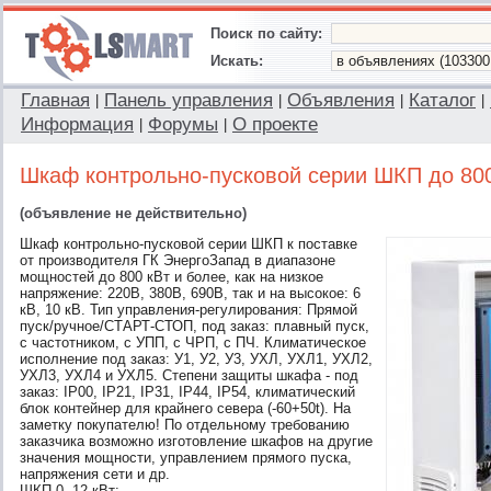
Поиск по сайту:
Искать:
Главная
Панель управления
Объявления
Каталог
|
|
|
|
Информация
Форумы
О проекте
|
|
Шкаф контрольно-пусковой серии ШКП до 800
(объявление не действительно)
Шкаф контрольно-пусковой серии ШКП к поставке
от производителя ГК ЭнергоЗапад в диапазоне
мощностей до 800 кВт и более, как на низкое
напряжение: 220В, 380В, 690В, так и на высокое: 6
кВ, 10 кВ. Тип управления-регулирования: Прямой
пуск/ручное/СТАРТ-СТОП, под заказ: плавный пуск,
с частотником, с УПП, с ЧРП, с ПЧ. Климатическое
исполнение под заказ: У1, У2, У3, УХЛ, УХЛ1, УХЛ2,
УХЛ3, УХЛ4 и УХЛ5. Степени защиты шкафа - под
заказ: IP00, IP21, IP31, IP44, IP54, климатический
блок контейнер для крайнего севера (-60+50t). На
заметку покупателю! По отдельному требованию
заказчика возможно изготовление шкафов на другие
значения мощности, управлением прямого пуска,
напряжения сети и др.
ШКП 0, 12 кВт;