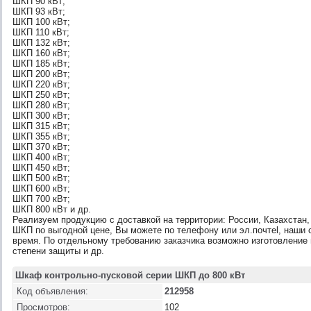
ШКП 90 кВт;
ШКП 93 кВт;
ШКП 100 кВт;
ШКП 110 кВт;
ШКП 132 кВт;
ШКП 160 кВт;
ШКП 185 кВт;
ШКП 200 кВт;
ШКП 220 кВт;
ШКП 250 кВт;
ШКП 280 кВт;
ШКП 300 кВт;
ШКП 315 кВт;
ШКП 355 кВт;
ШКП 370 кВт;
ШКП 400 кВт;
ШКП 450 кВт;
ШКП 500 кВт;
ШКП 600 кВт;
ШКП 700 кВт;
ШКП 800 кВт и др.
Реализуем продукцию с доставкой на территории: России, Казахстан
ШКП по выгодной цене, Вы можете по телефону или эл.почтеl, наши 
время. По отдельному требованию заказчика возможно изготовление
степени защиты и др.
Шкаф контрольно-пусковой серии ШКП до 800 кВт
Код объявления:
212958
Просмотров:
102