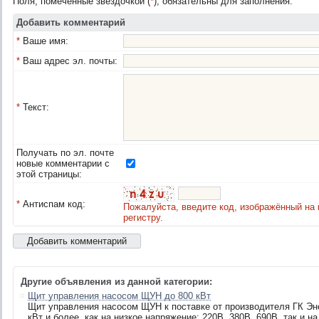
Поля, помеченные звездочкой (
*
), обязательны для заполнения.
Добавить комментарий
*
Ваше имя:
*
Ваш адрес эл. почты:
*
Текст:
Получать по эл. почте
новые комментарии с
этой страницы:
*
Антиспам код:
Пожалуйста, введите код, изображённый на 
регистру.
Другие объявления из данной категории:
Щит управления насосом ЩУН до 800 кВт
Щит управления насосом ЩУН к поставке от производителя ГК Эн
кВт и более, как на низкое напряжение: 220В, 380В, 690В, так и на 