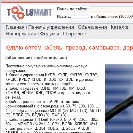
Поиск по сайту:
Искать:
Главная
Панель управления
Объявления
Каталог
|
|
|
|
Информация
Форумы
О проекте
|
|
Куплю оптом кабель, провод, самовывоз, дор
(объявление не действительно)
Постоянно покупаю кабельно-проводниковую
продукцию:
1 Кабели управления КУПВ, КУПР, КУПЭВ, КУПЭР,
КРШС, КРШУ, КГВВ, КГВЭВ, КУГВЭВ, и др всех
типов и сеч (перематывать не надо!)
2 Кабели судовые КМПВ, КМПЭВ, КМПВЭВ,
КПМВЭ, НРШМ, КНР, СПОВ и др всех видов и
сечений.
3 Кабель радиочастотный РК, в том числе
бронированный и с серебром. на 50, 75, 100, 150, ...
4 Провода авиационные МГШВ (Э), МСТП (Э), МЛТП
(Э), БПВЛ (Э), БПДО (Э), БФС (Э)
5 Кабели связи ТППэпб 10х2х0, 5 (0, 4); 20х...; 30х...
50х..., МРМПЭ (б) 2х1, 2, СЭК, ВСЭК, КПВЛС 18х1
6 Контрольный КВВБГ, КВВБ, КВБбшв, АКВВГ,
АКВВБ, можно 90-х годов, только товарного вида.