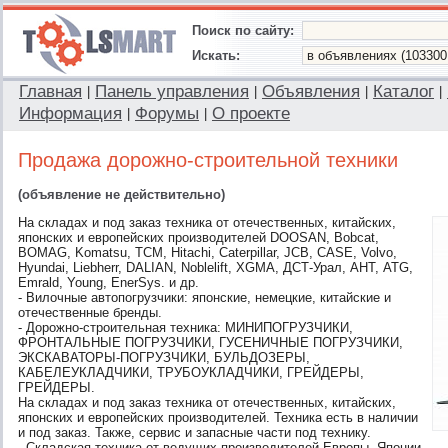
Поиск по сайту:
Искать:
Главная
Панель управления
Объявления
Каталог
|
|
|
|
Информация
Форумы
О проекте
|
|
Продажа дорожно-строительной техники
(объявление не действительно)
На складах и под заказ техника от отечественных, китайских,
японских и европейских производителей DOOSAN, Bobcat,
BOMAG, Komatsu, ТСМ, Hitachi, Caterpillar, JCB, CASE, Volvo,
Hyundai, Liebherr, DALIAN, Noblelift, XGMA, ДСТ-Урал, АНТ, ATG,
Emrald, Young, EnerSys. и др.
- Вилочные автопогрузчики: японские, немецкие, китайские и
отечественные бренды.
- Дорожно-строительная техника: МИНИПОГРУЗЧИКИ,
ФРОНТАЛЬНЫЕ ПОГРУЗЧИКИ, ГУСЕНИЧНЫЕ ПОГРУЗЧИКИ,
ЭКСКАВАТОРЫ-ПОГРУЗЧИКИ, БУЛЬДОЗЕРЫ,
КАБЕЛЕУКЛАДЧИКИ, ТРУБОУКЛАДЧИКИ, ГРЕЙДЕРЫ,
ГРЕЙДЕРЫ.
На складах и под заказ техника от отечественных, китайских,
японских и европейских производителей. Техника есть в наличии
и под заказ. Также, сервис и запасные части под технику.
- Складская техника от ведущих производителей Европы, Японии