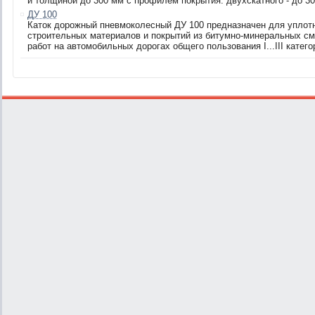
и толщиной до 300 мм с профилем покрытия: двухскатного - до 30
ДУ 100
Каток дорожный пневмоколесный ДУ 100 предназначен для уплотн
строительных материалов и покрытий из битумно-минеральных с
работ на автомобильных дорогах общего пользования I...III категор