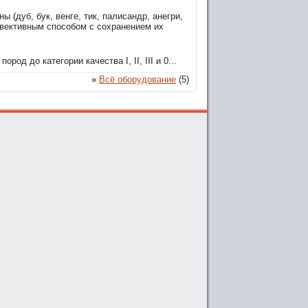
(дуб, бук, венге, тик, палисандр, анегри,
нвективным способом с сохранением их
д до категории качества I, II, III и 0...
»
Всё оборудование
(5)