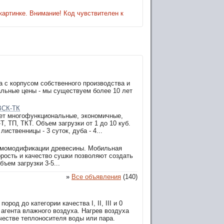
картинке. Внимание! Код чувствителен к
 с корпусом собственного производства и
альные цены - мы существуем более 10 лет
ВСК-ТК
ает многофункциональные, экономичные,
 ТП, ТКТ. Объем загрузки от 1 до 10 куб.
иственницы - 3 суток, дуба - 4...
рмомодификации древесины. Мобильная
рость и качество сушки позволяют создать
ъем загрузки 3-5...
»
Все объявления
(140)
од до категории качества I, II, III и 0
агента влажного воздуха. Нагрев воздуха
естве теплоносителя воды или пара.