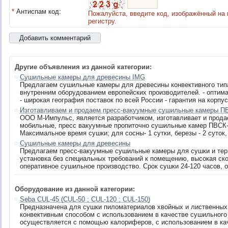
*
Антиспам код:
Пожалуйста, введите код, изображённый на 
регистру.
Другие объявления из данной категории:
Сушильные камеры для древесины IMG
Предлагаем сушильные камеры для древесины конвективного типа
внутренним оборудованием европейских производителей. - оптим
- широкая география поставок по всей России - гарантия на корпус
Изготавливаем и продаем пресс-вакуумные сушильные камеры П
ООО М-Импульс, является разработчиком, изготавливает и прод
мобильные, пресс вакуумные пропиточно сушильные камер ПВСК-Т,
Максимальное время сушки; для сосны- 1 сутки, березы - 2 суток, л
Сушильные камеры для древесины
Предлагаем пресс-вакуумные сушильные камеры для сушки и те
установка без специальных требований к помещению, высокая ско
оперативное сушильное производство. Срок сушки 24-120 часов, об
Оборудование из данной категории:
Seba CUL-45 (CUL-50 ; CUL-120 ; CUL-150)
Предназначена для сушки пиломатериалов хвойных и лиственных пор
конвективным способом с использованием в качестве сушильного 
осуществляется с помощью калориферов, с использованием в кач