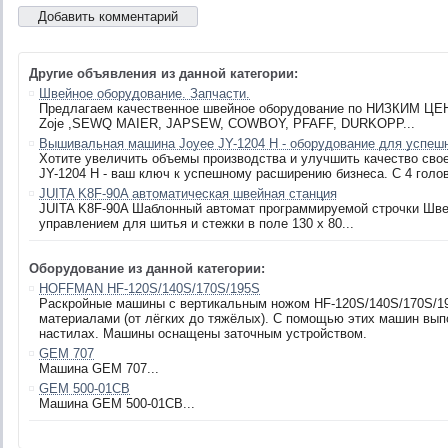
Другие объявления из данной категории:
Швейное оборудование. Запчасти.
Предлагаем качественное швейное оборудование по НИЗКИМ ЦЕН
Zoje ,SEWQ MAIER, JAPSEW, COWBOY, PFAFF, DURKOPP...
Вышивальная машина Joyee JY-1204 Н - оборудование для успешн
Хотите увеличить объемы производства и улучшить качество св
JY-1204 Н - ваш ключ к успешному расширению бизнеса. С 4 голов
JUITA K8F-90A автоматическая швейная станция
JUITA K8F-90A Шаблонный автомат программируемой строчки Шве
управлением для шитья и стежки в поле 130 х 80...
Оборудование из данной категории:
HOFFMAN HF-120S/140S/170S/195S
Раскройные машины с вертикальным ножом HF-120S/140S/170S/1
материалами (от лёгких до тяжёлых). С помощью этих машин вып
настилах. Машины оснащены заточным устройством.
GEM 707
Машина GEM 707...
GEM 500-01CB
Машина GEM 500-01CB...