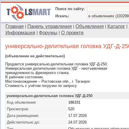
Поиск по сайту:
Искать:
Главная
Панель управления
Объявления
Каталог
|
|
|
|
Информация
Форумы
О проекте
|
|
универсально-делительная головка УДГ-Д-25
(объявление не действительно)
Продается универсально-делительная головка УДГ-Д-250.
Универсальная делительная головка УДГ - неотъемлемая
принадлежность фрезерного станка.
В рабочем состоянии.
Местонахождение – Ростовская обл., г. Таганрог.
Стоимость с учётом погрузки по запросу
универсально-делительная головка УДГ-Д-250
Код объявления:
186331
Просмотров:
520
Дата размещения:
17.07.2026
Действительно до:
24.07.2026
Тип:
Объявление о продаже оборудова