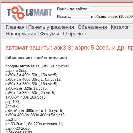
Поиск по сайту:
Искать:
Главная
Панель управления
Объявления
Каталог
|
|
|
|
Информация
Форумы
О проекте
|
|
автомат защиты: азк3-3; азргк-5 2сер. и др. 
(объявление не действительно)
продам автомат защиты из списка:
азргк-5 2сер.;
ак50к-3м 400в 50гц 15а уст5;
ак50к-3м 400в 30гц 1, 5а уст12;
ак50к-3м 380в 50гц 16а уст5;
ак50к-2мг 320в 1а уст5;
ак50к-2м 380в 50гц 2а уст5;
ак50-3м 400в 10а уст5;
азр-100;
2ппнтк;
ак50кб-3мг 380в 50гц 1, 6а уст5;
ак50кб400-3м 380в 400гц 5а уст5;
азк3-3;
ап-50-2мт 1, 6а 220в отсечка 11;
азргк-20 2сер;
(495) 965 38 83.