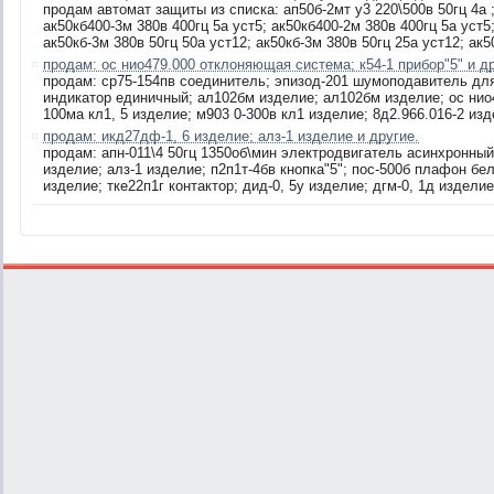
продам автомат защиты из списка: ап50б-2мт у3 220\500в 50гц 4а ;
ак50кб400-3м 380в 400гц 5а уст5; ак50кб400-2м 380в 400гц 5а уст5
ак50кб-3м 380в 50гц 50а уст12; ак50кб-3м 380в 50гц 25а уст12; ак50
продам: ос нио479.000 отклоняющая система; к54-1 прибор"5" и др
продам: ср75-154пв соединитель; эпизод-201 шумоподавитель для 
индикатор единичный; ал102бм изделие; ал102бм изделие; ос нио
100ма кл1, 5 изделие; м903 0-300в кл1 изделие; 8д2.966.016-2 изде
продам: икд27дф-1, 6 изделие; алз-1 изделие и другие.
продам: апн-011\4 50гц 1350об\мин электродвигатель асинхронный
изделие; алз-1 изделие; п2п1т-4бв кнопка"5"; пос-500б плафон бел
изделие; тке22п1г контактор; дид-0, 5у изделие; дгм-0, 1д изделие;