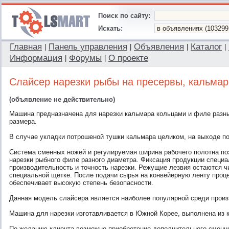
Поиск по сайту:
Искать:
Главная
Панель управления
Объявления
Каталог
|
|
|
|
Информация
Форумы
О проекте
|
|
Слайсер нарезки рыбы на пресервы, кальма
(объявление не действительно)
Машина предназначена для нарезки кальмара кольцами и филе разны
размера.
В случае укладки потрошеной тушки кальмара целиком, на выходе п
Система сменных ножей и регулируемая ширина рабочего полотна п
нарезки рыбного филе разного диаметра. Фиксация продукции специ
производительность и точность нарезки. Режущие лезвия остаются ч
специальной щетке. После подачи сырья на конвейерную ленту проце
обеспечивает высокую степень безопасности.
Данная модель слайсера является наиболее популярной среди произ
Машина для нарезки изготавливается в Южной Корее, выполнена из 
По желанию клиента возможно приобретение дополнительного сменно