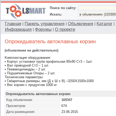
Поиск по сайту:
Искать:
Главная
Панель управления
Объявления
Каталог
|
|
|
|
Информация
Форумы
О проекте
|
|
Опрокидыватель автоклавных корзин
(объявление не действительно)
Комплектация оборудования:
• Корпус установки труба профильная 80х80 Ст3 – 1шт.
• Вал приводной Ст3 – 1 шт.
• Пневмоцилиндры – 2 шт.
• Подшипниковые Опоры – 2 шт.
Технические параметры:
• Габаритные размеры, мм (Д х Ш х В) –3250Х1500х1000
• Вес корзин с продуктом 1000 кг
Опрокидыватель автоклавных корзин
Код объявления:
169347
Просмотров:
674
Дата размещения:
23.06.2015