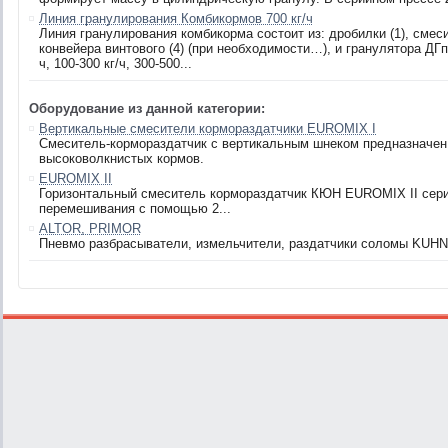
Линия гранулирования Комбикормов 700 кг/ч
Линия гранулирования комбикорма состоит из: дробилки (1), смесит
конвейера винтового (4) (при необходимости…), и гранулятора ДГп-
ч, 100-300 кг/ч, 300-500...
Оборудование из данной категории:
Вертикальные смесители кормораздатчики EUROMIX I
Смеситель-кормораздатчик с вертикальным шнеком предназначен
высоковолкнистых кормов.
EUROMIX II
Горизонтальный смеситель кормораздатчик КЮН EUROMIX II сер
перемешивания с помощью 2...
ALTOR, PRIMOR
Пневмо разбрасыватели, измельчители, раздатчики соломы KUH