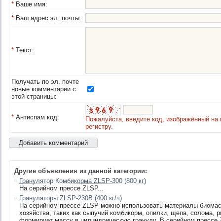
*
Ваше имя:
*
Ваш адрес эл. почты:
*
Текст:
Получать по эл. почте
новые комментарии с
этой страницы:
*
Антиспам код:
Пожалуйста, введите код, изображённый на 
регистру.
Другие объявления из данной категории:
Гранулятор Комбикорма ZLSP-300 (800 кг)
На серийном прессе ZLSP...
Грануляторы ZLSP-230B (400 кг/ч)
На серийном прессе ZLSP можно использовать материалы биомас
хозяйства, таких как сыпучий комбикорм, опилки, щепа, солома, р
формирует массу в цилиндрическую гранулу. В серийном прессе Z