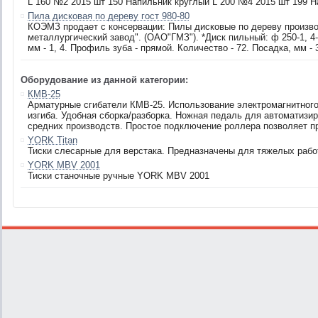
L 160 №2 2015 шт 150 Напильник круглый L 200 №4 2015 шт 199 Н
Пила дисковая по дереву гост 980-80
КОЭМЗ продает с консервации: Пилы дисковые по дереву произв
металлургический завод". (ОАО"ГМЗ"). *Диск пильный: ф 250-1, 4-
мм - 1, 4. Профиль зуба - прямой. Количество - 72. Посадка, мм - 3
Оборудование из данной категории:
КМB-25
Арматурные сгибатели КМB-25. Использование электромагнитного
изгиба. Удобная сборка/разборка. Ножная педаль для автоматизи
средних производств. Простое подключение роллера позволяет пр
YORK Titan
Тиски слесарные для верстака. Предназначены для тяжелых рабо
YORK MBV 2001
Тиски станочные ручные YORK MBV 2001