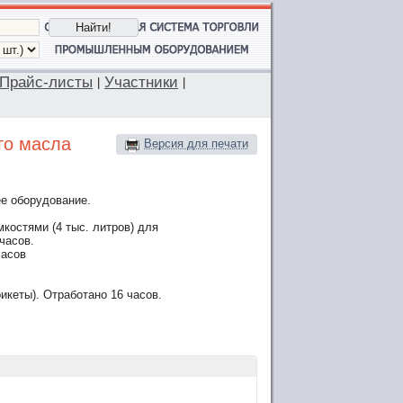
Прайс-листы
Участники
|
|
го масла
Версия для печати
е оборудование.
костями (4 тыс. литров) для
часов.
часов
икеты). Отработано 16 часов.