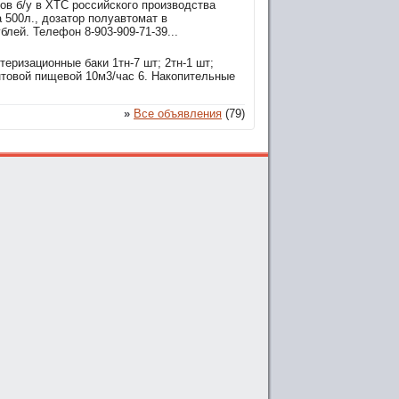
ов б/у в ХТС российского производства
 500л., дозатор полуавтомат в
лей. Телефон 8-903-909-71-39...
еризационные баки 1тн-7 шт; 2тн-1 шт;
нтовой пищевой 10м3/час 6. Накопительные
»
Все объявления
(79)