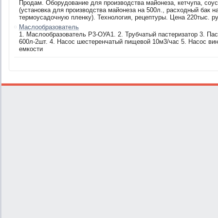
Продам. Оборудование для производства майонеза, кетчупа, соус
(установка для производства майонеза на 500л., расходный бак на
термоусадочную пленку). Технология, рецептуры. Цена 220тыс. руб
Маслообразователь
1. Маслообразователь Р3-ОУА1. 2. Трубчатый пастеризатор 3. Паст
600л-2шт. 4. Насос шестеренчатый пищевой 10м3/час 5. Насос ви
емкости