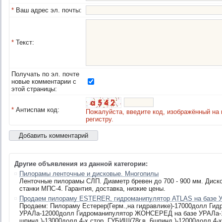
*
Ваш адрес эл. почты:
*
Текст:
Получать по эл. почте
новые комментарии с
этой страницы:
*
Антиспам код:
Пожалуйста, введите код, изображённый на 
регистру.
Другие объявления из данной категории:
Пилорамы ленточные и дисковые. Многопилы
Ленточные пилорамы СЛП. Диаметр бревен до 700 - 900 мм. Дис
станки МПС-4. Гарантия, доставка, низкие цены.
Продаем пилораму ESTERER, гидроманипулятор ATLAS на базе У
Продаем: Пилораму Естерер(Герм.,на гидравлике)-17000долл Гид
УРАЛа-12000долл Гидроманипулятор ЖОНСЕРЕД на базе УРАЛа-12
шпинд.)-13000долл 4-х стор. ГУБИШ(78г.в.,6шпинд.)-12000долл 4-х 