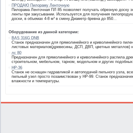
ПРОДАЮ Пилораму Ленточную
Пилорама Ленточная ПЛ 85 позволяет получать обрезную доску эк
ленты при закусывании. Используется для получения пилопродукц
доски, в объемах 4-8 м³ в смену.Диаметр бревна до 850...
Оборудование из данной категории:
BAS 316G DNB
Станок предназначен для прямолинейного и криволинейного пиле
листовых материалов(древесины, ДСП, ДВП, цветных металлов) н
лс 80
Предназначен для прямолинейного и криволинейного распила дре
строительном, мебельном, тарном, модельном и других подобных
HP-36
Cтанок не оснащен гидравликой и автоподачей пильного узла, вс
пильный узел просто позаимствован у НР-99. Станок предназначе
влажности и температуры.