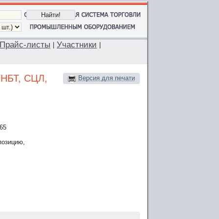
Прайс-листы
Участники
|
|
УНБТ, СЦЛ,
Версия для печати
 65
позицию,