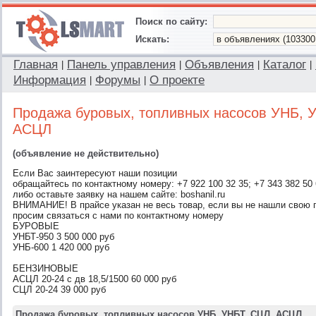
Поиск по сайту:
Искать:
Главная
Панель управления
Объявления
Каталог
|
|
|
|
Информация
Форумы
О проекте
|
|
Продажа буровых, топливных насосов УНБ, 
АСЦЛ
(объявление не действительно)
Если Вас заинтересуют наши позиции
обращайтесь по контактному номеру: +7 922 100 32 35; +7 343 382 50
либо оставьте заявку на нашем сайте: boshanil.ru
ВНИМАНИЕ! В прайсе указан не весь товар, если вы не нашли свою 
просим связаться с нами по контактному номеру
БУРОВЫЕ
УНБТ-950 3 500 000 руб
УНБ-600 1 420 000 руб
БЕНЗИНОВЫЕ
АСЦЛ 20-24 с дв 18,5/1500 60 000 руб
СЦЛ 20-24 39 000 руб
Продажа буровых, топливных насосов УНБ, УНБТ, СЦЛ, АСЦЛ