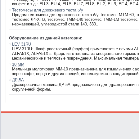
конфет и т.д.: EU-3, EU-4, EU-5, EU-7, EU-8, EL-2, EL-9, EF-4, EF-4,
Тестомесы для дрожжевого теста б/у
Продам тестомесы для дрожжевого теста б/у Тестомес МТМ-60, те
тестомес Л4-ХТВ, тестомес ТММ-140 тестомес ТММ-1М тестомес
нержавеющей, углеродистой стали 140, 330...
Оборудование из данной категории:
LEV 31RU
LIEV-31RU: Шкаф расстоечный (пруфер) применяется с печами A
ALFA51X, ALFA51XE. Дверь изготовлена из специального термосто
механическихие и тепловые повреждения. Максимальная температу
10 ММ
Мельница молотковая ММ-10 предназначена для измельчения саха
зерен кофе, перца и других специй, используемых в кондитерско
ДР-5А
Дражеровочная машина ДР-5А предназначена для дражерования в
округленной формы.