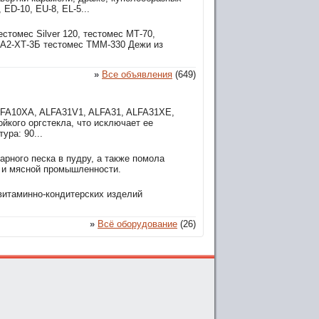
 ED-10, EU-8, EL-5...
стомес Silver 120, тестомес МТ-70,
 А2-ХТ-3Б тестомес ТММ-330 Дежи из
»
Все объявления
(649)
LFA10XA, ALFA31V1, ALFA31, ALFA31XE,
йкого оргстекла, что исключает ее
ра: 90...
рного песка в пудру, а также помола
й и мясной промышленности.
итаминно-кондитерских изделий
»
Всё оборудование
(26)