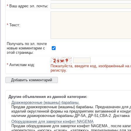
*
Ваш адрес эл. почты:
*
Текст:
Получать по эл. почте
новые комментарии с
этой страницы:
*
Антиспам код:
Пожалуйста, введите код, изображённый на 
регистру.
Другие объявления из данной категории:
Дражжеровочные (машины) барабаны.
Продам дражжеровочные (машины) барабаны. Предназначен для 
изделий округленной формы на предприятиях витаминной и конди
наличии дражировочные барабаны ДР-5А, ДР-51,СВА-2. Доставка 
Оборудование для завертки конфет NAGEMA
Продам оборудование для завертки конфет NAGEMA , после капит
«перекрутку», «носок», «саше» , «затяжку», предназначены для з