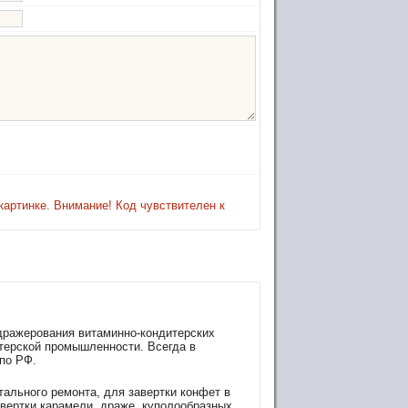
картинке. Внимание! Код чувствителен к
дражерования витаминно-кондитерских
терской промышленности. Всегда в
по РФ.
ального ремонта, для завертки конфет в
авертки карамели, драже, куполообразных