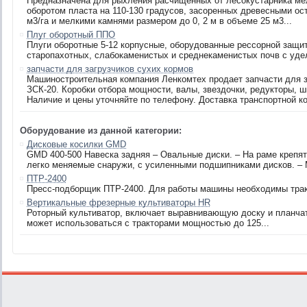
Предназначена для рыхления расчищенных от лесокустарника мел
оборотом пласта на 110-130 градусов, засоренных древесными ост
м3/га и мелкими камнями размером до 0, 2 м в объеме 25 м3...
Плуг оборотный ППО
Плуги оборотные 5-12 корпусные, оборудованные рессорной защи
старопахотных, слабокаменистых и среднекаменистых почв с удел
запчасти для загрузчиков сухих кормов
Машиностроительная компания Ленкомтех продает запчасти для за
ЗСК-20. Коробки отбора мощности, валы, звездочки, редукторы, 
Наличие и цены уточняйте по телефону. Доставка транспортной к
Оборудование из данной категории:
Дисковые косилки GMD
GMD 400-500 Навеска задняя – Овальные диски. – На раме крепят
легко меняемые снаружи, с усиленными подшипниками дисков. –
ПТР-2400
Пресс-подборщик ПТР-2400. Для работы машины необходимы тракт
Вертикальные фрезерные культиваторы HR
Роторный культиватор, включает выравнивающую доску и планчат
может использоваться с тракторами мощностью до 125...