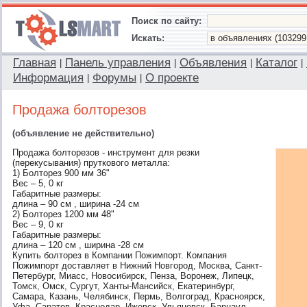
Поиск по сайту:
Искать:
Главная
Панель управления
Объявления
Каталог
|
|
|
|
Информация
Форумы
О проекте
|
|
Продажа болторезов
(объявление не действительно)
Продажа болторезов - инструмент для резки
(перекусывания) пруткового металла:
1) Болторез 900 мм 36"
Вес – 5, 0 кг
Габаритные размеры:
длина – 90 см , ширина -24 см
2) Болторез 1200 мм 48"
Вес – 9, 0 кг
Габаритные размеры:
длина – 120 см , ширина -28 см
Купить болторез в Компании Пожимпорт. Компания
Пожимпорт доставляет в Нижний Новгород, Москва, Санкт-
Петербург, Миасс, Новосибирск, Пенза, Воронеж, Липецк,
Томск, Омск, Сургут, Ханты-Мансийск, Екатеринбург,
Самара, Казань, Челябинск, Пермь, Волгоград, Красноярск,
Уфа, Саратов, Краснодар, Ижевск, Ульяновск, Барнаул,