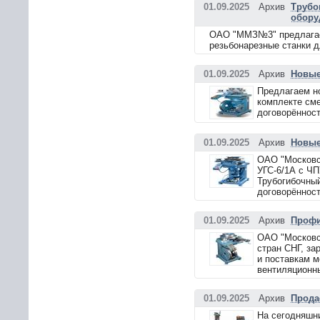
01.09.2025
Архив
Трубо
обору
ОАО "ММЗ№3" предлагает
резьбонарезные станки д
01.09.2025
Архив
Новые
Предлагаем но
комплекте сме
договорённост
01.09.2025
Архив
Новые
ОАО "Московс
УГС-6/1А с ЧП
Трубогибочный
договорённост
01.09.2025
Архив
Профи
ОАО "Московс
стран СНГ, за
и поставкам 
вентиляционны
01.09.2025
Архив
Прода
На сегодняшн