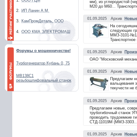
1.
ООО ГЦМ
мм), из углеродистой (ч
М20 до М60... Транспорт
2.
ИП Ланин А.М.
01.09.2025
Архив
Новые
3.
КамПромДеталь, ООО
На сегодняшн
следующих гру
4.
ООО КМА ЭЛЕКТРОМАШ
ММЗ-3101-№1А 
Транспортное 
Форумы о мошенничестве!
01.09.2025
Архив
Произ
ОАО "Московский механич
Турбогенератор Кубань 0, 75
01.09.2025
Архив
Новые
МВ138С1
Предлагаем н
резьбошлифовальный станок
вальцевания з
текучести не 
01.09.2025
Архив
Произ
Предлагаем новые, совре
трубогибочный станок У
проводить трудоемкие г
СТД-11019М (ММЗ-3303...
01.09.2025
Архив
Новые