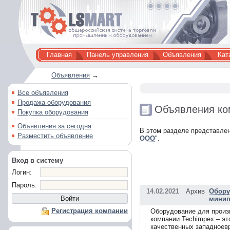
Главная
Панель управления
Объявления
Кат
Объявления
→
Все объявления
Продажа оборудования
Объявления ко
Покупка оборудования
Объявления за сегодня
В этом разделе представлен
Разместить объявление
ООО
".
Вход в систему
Логин:
Пароль:
14.02.2021
Архив
Обору
минип
Регистрация компании
Оборудование для произ
компании Techimpex – эт
качественных западноевр