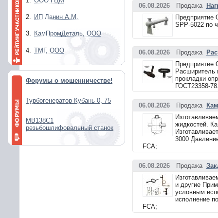
1.
ООО ГЦМ
06.08.2026
Продажа
Наг
2.
ИП Ланин А.М.
Предприятие 
SPP-5022 по ч
3.
КамПромДеталь, ООО
4.
ТМГ, ООО
06.08.2026
Продажа
Рас
Предприятие 
Расширитель п
прокладки опр
Форумы о мошенничестве!
ГОСТ23358-78.
Турбогенератор Кубань 0, 75
06.08.2026
Продажа
Кам
Изготавливаем
МВ138С1
жидкостей. Ка
резьбошлифовальный станок
Изготавливает
3000 Давление
FCA;
06.08.2026
Продажа
Зак
Изготавливаем
и другие Прим
условным исп
исполнение по
FCA;