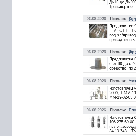
Ду15 до Ду200
Транспортное 
06.08.2026
Продажа
Кол
Предприятие 
—МНСТ НПТК 4
под эл/привод
привод типа <
06.08.2026
Продажа
Фил
Предприятие 
d от 80 до d 
средство: по 
06.08.2026
Продажа
Узе
Изготовляем 
2000, Т-ММ-19
ММ-19-02-05.0
06.08.2026
Продажа
Бло
Изготовляем б
108.275.69-8
пылегазовозд
34.10.743... 