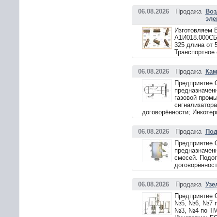
06.08.2026
Продажа
Воз
эле
Изготовляем В
А1И018.000СБ
325 длина от 
Транспортное 
06.08.2026
Продажа
Кам
Предприятие 
предназначенн
газовой промы
сигнализатора
договорённости; Инкотер
06.08.2026
Продажа
Под
Предприятие 
предназначенн
смесей. Подог
договорённост
06.08.2026
Продажа
Узе
Предприятие 
№5, №6, №7 п
№3, №4 по ТММ