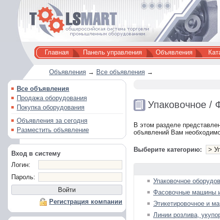
Главная
Панель управления
Объявления
Кат
Объявления
→
Все объявления
→
Все объявления
Продажа оборудования
Упаковочное / 
Покупка оборудования
Объявления за сегодня
В этом разделе представле
Разместить объявление
объявлений Вам необходимо
Выберите категорию:
Вход в систему
Логин:
Пароль:
Упаковочное оборудо
Фасовочные машины и
Регистрация компании
Этикетировочное и м
Линии розлива, укуп