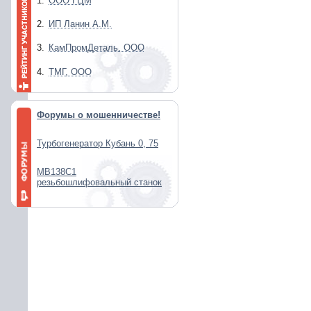
1.
ООО ГЦМ
2.
ИП Ланин А.М.
3.
КамПромДеталь, ООО
4.
ТМГ, ООО
Форумы о мошенничестве!
Турбогенератор Кубань 0, 75
МВ138С1
резьбошлифовальный станок