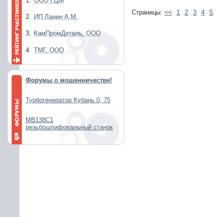
1.
ООО ГЦМ
<<
1
2
3
4
5
Страницы:
2.
ИП Ланин А.М.
3.
КамПромДеталь, ООО
4.
ТМГ, ООО
Форумы о мошенничестве!
Турбогенератор Кубань 0, 75
МВ138С1
резьбошлифовальный станок