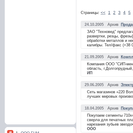
<<
1
2
3
4
5
Страницы:
24.10.2005
Архив
Прода
ЗАО "Техновед" предлага
развертки, резцы, фрезы
обработки металлов и не
калибры. Тел/факс (+38 0
21.09.2005
Архив
Компл
Компания ООО "СИП-менед
область, г.Долгопрудный,
ИП
29.06.2005
Архив
Элект
Сеть магазинов «220 Вол
лучших мировых производ
18.04.2005
Архив
Покуп
Покупаем сегменты 710х4
сверла для печатных пл
нарезания зубьев звезд
ООО