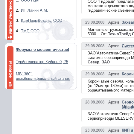
1.
ООО ГЦМ
ООО "Гидрайв" предлага
монтажа и демонтажа под
2.
ИП Ланин А.М.
гидравлические съемники
3.
КамПромДеталь, ООО
29.08.2008
Архив
Захва
Магнитные грузозахваты гр
4.
ТМГ, ООО
5000... От:
ТехноТрейд 
29.08.2008
Архив
Систе
Форумы о мошенничестве!
ЗАО”Автоматика-Север” о
системы сервопривода MR
Турбогенератор Кубань 0, 75
Север, ЗАО
МВ138С1
29.08.2008
Архив
Корон
резьбошлифовальный станок
Корончатые сверла, кол
(от 12мм до 130мм) из т
обрабатываемого материа
28.08.2008
Архив
Серво
Mitsub
ЗАО”Автоматика-Север” о
cервоприводы MELSERVO
23.08.2008
Архив
КИП и