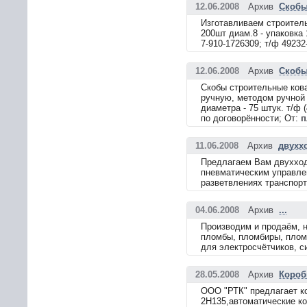
12.06.2008
Архив
Скобы 
Изготавливаем строитель
200шт диам.8 - упаковка 
7-910-1726309; т/ф 49232
12.06.2008
Архив
Скобы
Скобы строительные кова
ручную, методом ручной к
диаметра - 75 штук. т/ф 
по договорённости; От:
п
11.06.2008
Архив
двухх
Предлагаем Вам двухход
пневматическим управле
разветвлениях транспорт
04.06.2008
Архив
...
Производим и продаём, 
пломбы, пломбиры, плом
для электросчётчиков, с
28.05.2008
Архив
Коробк
ООО "РТК" предлагает ко
2Н135,автоматические ко