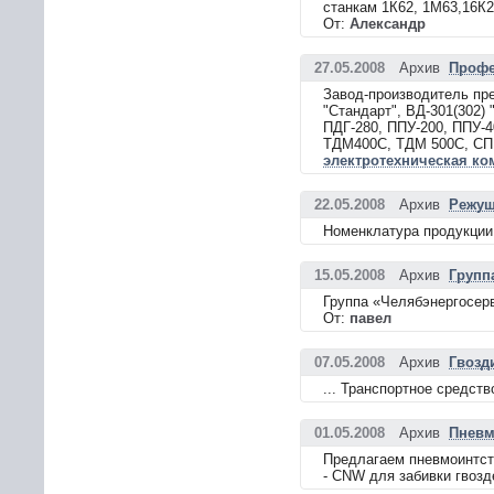
станкам 1К62, 1М63,16К20
От:
Александр
27.05.2008
Архив
Профе
Завод-производитель пре
"Стандарт", ВД-301(302) 
ПДГ-280, ППУ-200, ППУ-
ТДМ400С, ТДМ 500С, СПМ 
электротехническая к
22.05.2008
Архив
Режущ
Номенклатура продукции
15.05.2008
Архив
Групп
Группа «Челябэнергосер
От:
павел
07.05.2008
Архив
Гвозд
... Транспортное средств
01.05.2008
Архив
Пневм
Предлагаем пневмоинтстр
- CNW для забивки гвозде