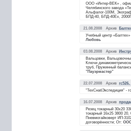
ООО «Интер-ВЕК» , офиц
Челябинского завода «Те
Альфалог-100М, Экограф-
БПД-40, БПД-40Ех, 2000П
21.08.2008
Архив
Балтех
Учебный центр «Балтех» 
Любовь
03.08.2008
Архив
Инстр
Вальцовки, Вальцовочны
Ключи динамометрически
труб, Пружинный баланси
"Пауэрмастер"
22.07.2008
Архив
гс526,
"ТехСнабЭкспедиция" - гс5
16.07.2008
Архив
прода
Резец токарный 30х20 330
токарный 16х25 3800 20, 
Пневмогайковерт ИП-3102
договорённости; От:
ООО