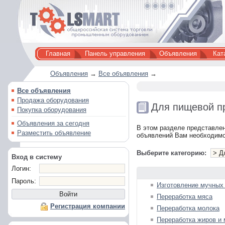
Главная
Панель управления
Объявления
Кат
Объявления
→
Все объявления
→
Все объявления
Продажа оборудования
Для пищевой п
Покупка оборудования
Объявления за сегодня
В этом разделе представле
Разместить объявление
объявлений Вам необходимо
Выберите категорию:
Вход в систему
Логин:
Пароль:
Изготовление мучных 
Переработка мяса
Регистрация компании
Переработка молока
Переработка жиров и