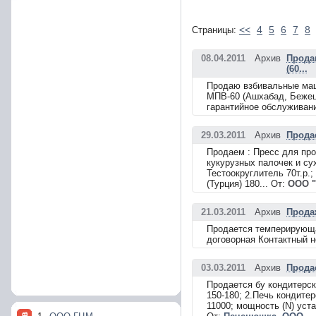
<<
4
5
6
7
8
Страницы:
08.04.2011
Архив
Прода
(60...
Продаю взбивальные маш
МПВ-60 (Ашхабад, Бежецк
гарантийное обслуживани
29.03.2011
Архив
Прода
Продаем : Пресс для про
кукурузных палочек и сух
Тестоокруглитель 70т.р.
(Турция) 180... От:
ООО "
21.03.2011
Архив
Прода
Продается темперирующа
договорная Контактный н
03.03.2011
Архив
Прода
Продается бу кондитерс
150-180; 2.Печь кондите
11000; мощность (N) уста