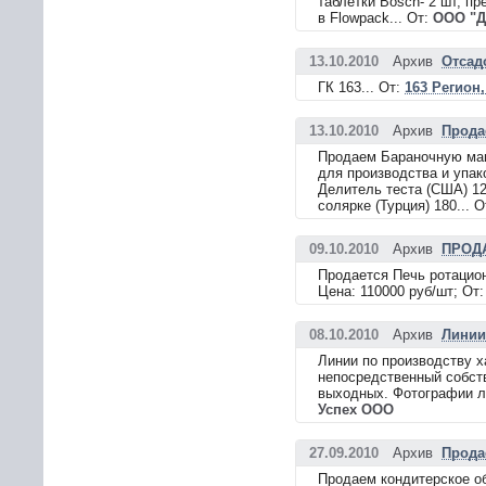
таблетки Bosch- 2 шт, п
в Flowpack... От:
ООО "Д
13.10.2010
Архив
Отсад
ГК 163... От:
163 Регион
13.10.2010
Архив
Прода
Продаем Бараночную маш
для производства и упако
Делитель теста (США) 12
солярке (Турция) 180... 
09.10.2010
Архив
ПРОДА
Продается Печь ротационн
Цена: 110000 руб/шт; От
08.10.2010
Архив
Линии
Линии по производству х
непосредственный собст
выходных. Фотографии ли
Успех ООО
27.09.2010
Архив
Прода
Продаем кондитерское об