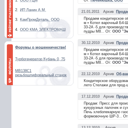
1.
ООО ГЦМ
От:
Печенюшка, ООО
2.
ИП Ланин А.М.
21.01.2011
Архив
Прода
Продаем кондитерское о
3.
КамПромДеталь, ООО
м • Котел варочный Б4-Ш
33-2А -5 для производст
4.
ООО КМА ЭЛЕКТРОМАШ
пудры М8... От:
ООО "Эк
30.12.2010
Архив
Прода
Форумы о мошенничестве!
Продаем кондитерское о
м • Котел варочный Б4-Ш
33-2А -5 для производст
Турбогенератор Кубань 0, 75
пудры М8... От:
ООО "Эк
МВ138С1
22.12.2010
Архив
Об-ва
резьбошлифовальный станок
Кондитерское оборудован
лето Стелажи для прод-ц
17.12.2010
Архив
Прода
Продам: Пресс для произ
кукурузных палочек и сух
Печь хлебопекарную газо
формовочную ШР-3... От
13.12.2010
Архив
...