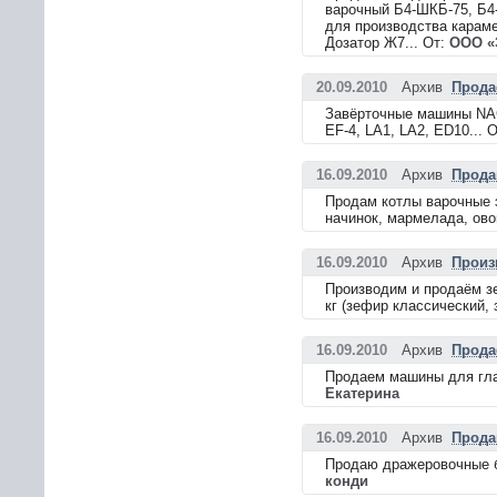
варочный Б4-ШКБ-75, Б4-
для производства караме
Дозатор Ж7... От:
ООО «
20.09.2010
Архив
Прода
Завёрточные машины NAGEM
EF-4, LA1, LA2, ED10... 
16.09.2010
Архив
Прода
Продам котлы варочные э
начинок, мармелада, овощ
16.09.2010
Архив
Произ
Производим и продаём зе
кг (зефир классический,
16.09.2010
Архив
Прода
Продаем машины для глаз
Екатерина
16.09.2010
Архив
Прода
Продаю дражеровочные ба
конди