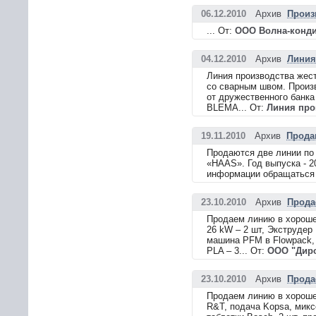
06.12.2010
Архив
Произ
... От:
ООО Волна-конд
04.12.2010
Архив
Линия
Линия производства жес
со сварным швом. Произво
от дружественного банка
BLEMA... От:
Линия про
19.11.2010
Архив
Прода
Продаются две линии по
«HAAS». Год выпуска - 2
информации обращаться п
23.10.2010
Архив
Прода
Продаем линию в хорошем
26 kW – 2 шт, Экструдер
машина PFM в Flowpack,
PLA – 3... От:
ООО "Диро
23.10.2010
Архив
Прода
Продаем линию в хорошем 
R&T, подача Kopsa, микс