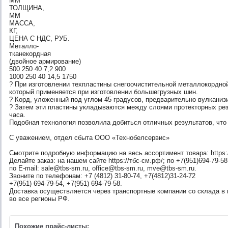
ММ
ТОЛЩИНА,
ММ
МАССА,
КГ,
ЦЕНА С НДС, РУБ.
Металло-
тканекордная
(двойное армирование)
500 250 40 7,2 900
1000 250 40 14,5 1750
? При изготовлении техпластины снегоочистительной металлокордной
который применяется при изготовлении большегрузных шин.
? Корд, уложенный под углом 45 градусов, предварительно вулканизи
? Затем эти пластины укладываются между слоями протекторных рези
часа.
Подобная технология позволила добиться отличных результатов, что
С уважением, отдел сбыта ООО «Технобелсервис»
Смотрите подробную информацию на весь ассортимент товара: https:
Делайте заказ: на нашем сайте https://тбс-см.рф/; по +7(951)694-79-58
по E-mail: sale@tbs-sm.ru, office@tbs-sm.ru, mve@tbs-sm.ru.
Звоните по телефонам: +7 (4812) 31-80-74, +7(4812)31-24-72
+7(951) 694-79-54, +7(951) 694-79-58.
Доставка осуществляется через транспортные компании со склада в 
во все регионы РФ.
Похожие прайс-листы: