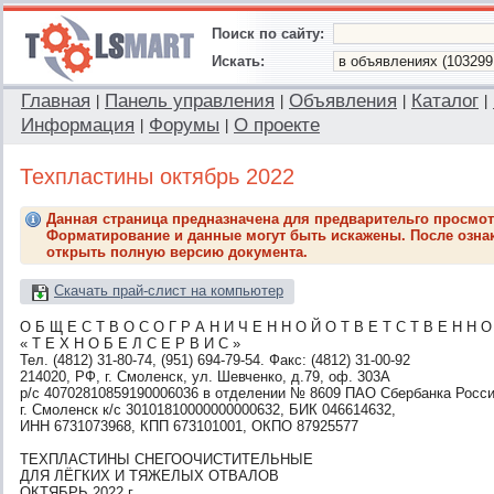
Поиск по сайту:
Искать:
Главная
Панель управления
Объявления
Каталог
|
|
|
|
Информация
Форумы
О проекте
|
|
Техпластины октябрь 2022
Данная страница предназначена для предварительго просмот
Форматирование и данные могут быть искажены. После ознак
открыть полную версию документа.
Скачать прай-слист на компьютер
О Б Щ Е С Т В О С О Г Р А Н И Ч Е Н Н О Й О Т В Е Т С Т В Е Н Н 
« Т Е Х Н О Б Е Л С Е Р В И С »
Тел. (4812) 31-80-74, (951) 694-79-54. Факс: (4812) 31-00-92
214020, РФ, г. Смоленск, ул. Шевченко, д.79, оф. 303А
р/с 40702810859190006036 в отделении № 8609 ПАО Сбербанка Росси
г. Смоленск к/с 30101810000000000632, БИК 046614632,
ИНН 6731073968, КПП 673101001, ОКПО 87925577
ТЕХПЛАСТИНЫ СНЕГООЧИСТИТЕЛЬНЫЕ
ДЛЯ ЛЁГКИХ И ТЯЖЕЛЫХ ОТВАЛОВ
ОКТЯБРЬ 2022 г.