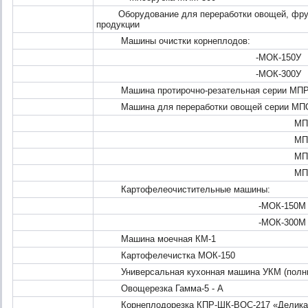
Оборудование для переработки овощей, фрукто
продукции
Машины очистки корнеплодов:
-МОК-150У
-МОК-300У
Машина протирочно-резательная серии МПР
Машина для переработки овощей серии МП
МПО-
МПО-1-0
МПО-1-0
МПО-1-0
Картофелеочистительные машины:
-МОК-150М
-МОК-300М
Машина моечная КМ-1
Картофелечистка МОК-150
Универсальная кухонная машина УКМ (полны
Овощерезка Гамма-5 - А
Корнеплодорезка КПР-ШК-ВОС-217 «Деликатны