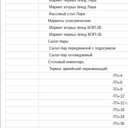
Мармит первых блюд Лира
Мармит вторых блюд Лира
Кассовый стол Лира
Мармиты электрические
Мармит вторых блюд МЭП-2Б
Мармит первых блюд МЭП-1Б
Салат-бары
Салат-бар передвижной с подогревом
Салат-бар охлаждаемый
Столовый инвентарь
Термос армейский нержавеющий:
-ТГн-4
-ТГн-6
-ТГн-9
-ТГн-12
-ТГн-12 с боковыми
-ТГн-18
-ТГн-24
-ТГн-36