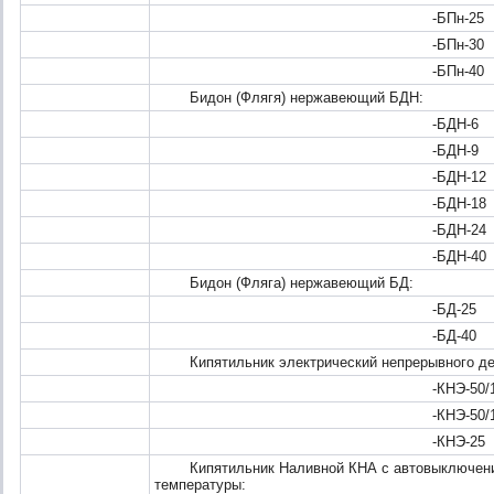
-БПн-25
-БПн-30
-БПн-40
Бидон (Флягя) нержавеющий БДН:
-БДН-6
-БДН-9
-БДН-12
-БДН-18
-БДН-24
-БДН-40
Бидон (Фляга) нержавеющий БД:
-БД-25
-БД-40
Кипятильник электрический непрерывного де
-КНЭ-50/10
-КНЭ-50/100
-КНЭ-25
Кипятильник Наливной КНА с автовыключени
температуры: