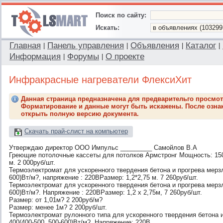
Поиск по сайту:
Искать:
Главная
Панель управления
Объявления
Каталог
|
|
|
|
Информация
Форумы
О проекте
|
|
Инфракрасные нагреватели ФлексиХит
Данная страница предназначена для предварительго просмот
Форматирование и данные могут быть искажены. После ознак
открыть полную версию документа.
Скачать прай-слист на компьютер
Утверждаю директор ООО Импульс _________ Самойлов В.А
Греющие потолочные кассеты для потолков Армстронг Мощность: 150 
м. 2 000руб/шт.
Термоэлектромат для ускоренного твердения бетона и прогрева мерзл
600)Вт/м?, напряжение : 220ВРазмер: 1,2*2,75 м. 7 260руб/шт.
Термоэлектромат для ускоренного твердения бетона и прогрева мерзл
600)Вт/м?. Напряжение : 220ВРазмер: 1,2 х 2,75м, 7 260руб/шт.
Размер: от 1,01м? 2 200руб/м?
Размер: менее 1м? 2 200руб/шт.
Термоэлектромат рулонного типа для ускоренного твердения бетона и
400(400-500, 500-600)Вт/м?. Напряжение: 220В