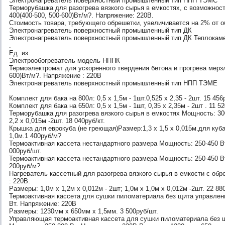
Электронагреватель поверхностный промышленный тип НПП ТЭМС
Терморубашка для разогрева вязкого сырья в емкостях, с возможнос
400(400-500, 500-600)Вт/м?. Напряжение: 220В.
Стоимость товара, требующего обрешетки, увеличивается на 2% от о
Электронагреватель поверхностный промышленный тип ДК
Электронагреватель поверхностный промышленный тип ДК Теплокам
.
Ед. из.
Электрообогреватель модель НППК
Термоэлектромат для ускоренного твердения бетона и прогрева мерзл
600)Вт/м?. Напряжение : 220В
Электронагреватель поверхностный промышленный тип НПП ТЭМЕ
Комплект для бака на 800л: 0,5 х 1,5м - 1шт.0,525 х 2,35 - 2шт. 15 456р
Комплект для бака на 650л: 0,5 х 1,5м - 1шт, 0,35 х 2,35м - 2шт . 11 52
Терморубашка для разогрева вязкого сырья в емкостях Мощность: 300
2,2 х 0,015м -2шт. 18 040руб/кт.
Крышка для еврокуба (не греющая)Размер:1,3 х 1,5 х 0,015м.для куба 1
1,0м.1 400руб/м?
Термоактивная кассета нестандартного размера Мощность: 250-450 В
000руб/шт.
Термоактивная кассета нестандартного размера Мощность: 250-450 Вт
200руб/м?
Нагреватель кассетный для разогрева вязкого сырья в емкости с об
: 220В.
Размеры: 1,0м х 1,2м х 0,012м - 2шт; 1,0м х 1,0м х 0,012м -2шт. 22 880
Термоактивная кассета для сушки пиломатериала без щита управлен
Вт. Напряжение: 220В
Размеры: 1230мм х 650мм х 1,5мм. 3 500руб/шт.
Управляющая термоактивная кассета для сушки пиломатериала без щ