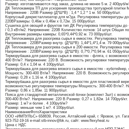
Размер: изготавливаются под заказ, длинна не менее 5 м. 2 400руб/м
ДК Теплокамера ТП для ускорения производства тротуарной плитки Мо
Напряжение : 220В Размер (Д*Ш*В) : 1,4 * 1,2 * 1 м. 50 000руб/шт.
Корпусный декристаллизатор для м?да. Регулировка температуры до
220ВРазмеры: 0,46м х 0,46м х 0,72м. 15 000руб/шт.
Сушилка для овощей и фруктов тип ДК Регулировка температуры до +
/ 0,3 кВт/м2. Напряжение: 220В Количество лотков: 14 штук Общая п
Внутренние размеры камеры: 0,65*0,44*0,92 м. 73 000руб/шт.
ДК Теплокамера для разогрева сырья в емкостях. Регулировка темпе
Напряжение : 220ВРазмер внутр. (Д*Ш*В): 1,44*1,4*1,4 м. 79 000руб/ш
ДК Теплокамера для разогрева сырья в 200 емкости. Регулировка те
Напряжение : 220ВРазмер внутр. (Д*Ш*В): 0,7*0,7*0,94 м. 61 050руб/ш
Терморубашка для разогрева сырья в емкостях - фляга, с возможнос
400 Вт/м?. Напряжение: 220 В. Возможность регулировки температур
Размер: 0,4 х 1,04 м. 4 100руб/шт.
Терморубашка для разогрева вязкого сырья в емкостях - куботейнер
Мощность: 300-400 Вт/м?. Напряжение: 220 В. Возможность регулиро
Размер: 0,28 х 1,16 м. 4 100руб/шт.
Терморубашка для разогрева сырья в емкостях для пластиковой вере
возможностью регулировки температуры Мощность: 300-400 Вт/м?. Н
Размер: 0,86 х 1,85м. 11 900руб/шт.
Пояса для стандартной металлической бочки (комплект 3шт) с возм
300-400 Вт/м?. Напряжение: 220 В.Размер: 0,27 х 1,82м. 14 700руб/кт.
Размер: 1 м? и более . 4 100руб/м?
Размер: меньше чем 1 м?. 4 100руб/шт.
НаименованиеФотоХарактеристики
ООО «ИМПУЛЬС» 658839, Россия, Алтайский край, г. Яровое, ул. Гагари
923-752-19-16 e-mail:stb-innov@bk.ru, сайт: www.flexyheat.ru
Цена с НДС