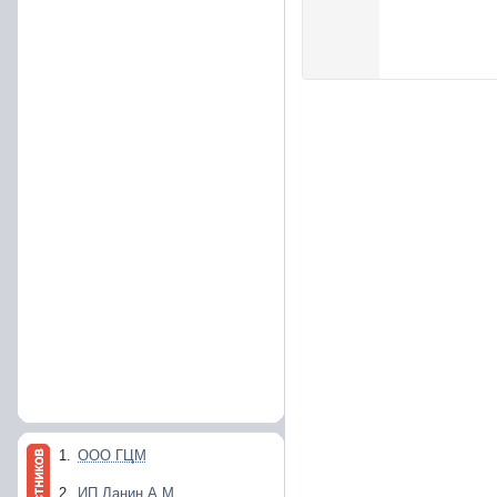
1.
ООО ГЦМ
2.
ИП Ланин А.М.