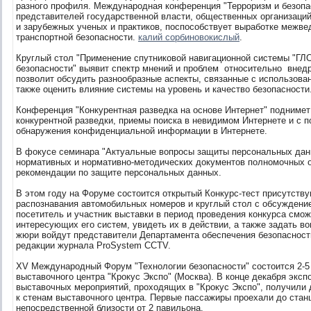
разного профиля. Международная конференция "Терроризм и безопа
представителей государственной власти, общественных организаций 
и зарубежных ученых и практиков, поспособствует выработке межв
транспортной безопасности.
калий сорбиновокислый
.
Круглый стол "Применение спутниковой навигационной системы "ГЛ
безопасности" выявит спектр мнений и проблем относительно внед
позволит обсудить разнообразные аспекты, связанные с использовани
также оценить влияние системы на уровень и качество безопасности
Конференция "Конкурентная разведка на основе Интернет" поднимет 
конкурентной разведки, приемы поиска в невидимом Интернете и с 
обнаружения конфиденциальной информации в Интернете.
В фокусе семинара "Актуальные вопросы защиты персональных дан
нормативных и нормативно-методических документов полномочных о
рекомендации по защите персональных данных.
В этом году на Форуме состоится открытый Конкурс-тест присутств
распознавания автомобильных номеров и круглый стол с обсуждение
посетитель и участник выставки в период проведения конкурса смо
интересующих его систем, увидеть их в действии, а также задать во
жюри войдут представители Департамента обеспечения безопаснос
редакции журнала ProSystem CCTV.
XV Международный Форум "Технологии безопасности" состоится 2-5 
выставочного центра "Крокус Экспо" (Москва). В конце декабря эксп
выставочных мероприятий, проходящих в "Крокус Экспо", получили
к стенам выставочного центра. Первые пассажиры проехали до стан
непосредственной близости от 2 павильона.