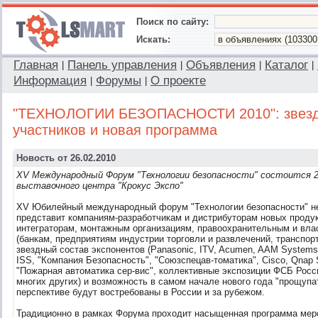
Поиск по сайту:
Искать:
Главная
Панель управления
Объявления
Каталог
|
|
|
|
Информация
Форумы
О проекте
|
|
"ТЕХНОЛОГИИ БЕЗОПАСНОСТИ 2010": звезд
участников и новая программа
Новость от 26.02.2010
XV Международный Форум "Технологии безопасности" состоится 2-
выставочного центра "Крокус Экспо"
XV Юбилейный международный форум "Технологии безопасности" не
представит компаниям-разработчикам и дистрибуторам новых продук
интеграторам, монтажным организациям, правоохранительным и вла
(банкам, предприятиям индустрии торговли и развлечений, транспор
звездный состав экспонентов (Panasonic, ITV, Acumen, AAM Systems,
ISS, "Компания Безопасность", "Союзспецав-томатика", Cisco, Qnap 
"Пожарная автоматика сер-вис", коллективные экспозиции ФСБ Росс
многих других) и возможность в самом начале нового года "прощупа
перспективе будут востребованы в России и за рубежом.
Традиционно в рамках Форума проходит насыщенная программа мер