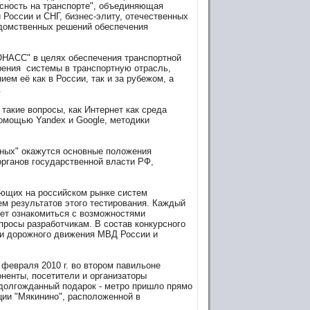
сность на транспорте", объединяющая
России и СНГ, бизнес-элиту, отечественных
едомственных решений обеспечения
ОНАСС" в целях обеспечения транспортной
рения системы в транспортную отрасль,
ем её как в России, так и за рубежом, а
.
такие вопросы, как Интернет как среда
помощью Yandex и Google, методики
ных" окажутся основные положения
рганов государственной власти РФ,
ующих на российском рынке систем
м результатов этого тестирования. Каждый
жет ознакомиться с возможностями
просы разработчикам. В состав конкурсного
ти дорожного движения МВД России и
февраля 2010 г. во втором павильоне
оненты, посетители и организаторы
 долгожданный подарок - метро пришло прямо
ции "Мякинино", расположенной в