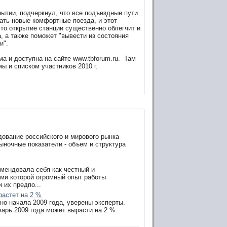
ытии, подчеркнул, что все подъездные пути
ать новые комфортные поезда, и этот
то открытие станции существенно облегчит и
, а также поможет "вывести из состояния
и".
а и доступна на сайте www.tbforum.ru. Там
 и списком участников 2010 г.
вание российского и мирового рынка
ыночные показатели - объем и структура
омендовала себя как честный и
ами которой огромный опыт работы
 их предпо...
растет на 2 %
но начала 2009 года, уверены эксперты.
арь 2009 года может вырасти на 2 %..