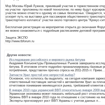
Мэр Москвы Юрий Лужков, принявший участие в торжественном откр
на участке проложены по новой технологии, по нему будут курсиров
участок можно отнести к одному из самых безопасных. Ожидается, ч
ускорит путь на выставки для пассажиров общественного транспорта
транспортного коллапса" участки около торгового центра "Крокус-сит
Бесплатная регистрация на мероприятие открыта до окончания Форум
же можно ознакомиться с подробным расписанием деловой программы
Защита ЭКСПО
http://www.tbforum.ru
Другие новости:
Исследование российского и мирового рынка битума
Академия Конъюнктуры Промышленных Рынков завершила исследо
битума. В итоговом отчете подробно проанализированы базовые р
потребления, представлен прогноз спроса на 2011-2015 гг. Приве...
Запчасти Урал простой или непростой выбор?
Основное, что хотелось бы выделить: на сегодня компания зарек
ответственный поставщик запчастей к автомобилям Урал за плеч
отчетливое понимание меняющегося рынка, требований клиентов и
В январе 2010 года украинский ВВП относительно января 2009 вы
Украинская экономика может показать небольшой рост относитель
Уровень ВВП в январе 2010 года по отношению к состоянию на янв
Эксперты прогнозируют рост ВВП Украины с учетом данных п...