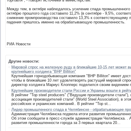
торговля", - говорят источники в министерстве.
Между тем, в октябре наблюдалось усиление спада промышленного 
октябрю прошлого года составило 11,2% (в сентябре - 9,5%, соответ
снижение промпроизводства составило 13,3% к соответствующему 
падения пришлось именно на обрабатывающую промышленность.
РИА Новости
Другие новости:
Мировой спрос на железную руду в ближайшие 10-15 лет может в
крупнейшего холдинга "BHP Billiton"
Крупнейшая горнодобывающая компания "BHP Billiton" имеет дос
чтобы в ближайшие 10 лет удовлетворять растущий мировой спро
директор холдинга Мариус Клопперс поделился своим видением п
Крупнейшие производители стали России и Украины вошли в рейтин
В рейтинг "Top steel producers" ("Ведущие производители стали")
ассоциация производителей стали" (World Steel Association), в э
российских и украинских компаний.. В рейтинг "Top st...
Лидер промышленного спада в Челябинске - обрабатывающее про
Администрация Челябинска подвела итоги развития промышленност
Об этом сообщили в пресс-службе администрации Челябинска. . 
развития промышленности города за 3 первых квартала 20...