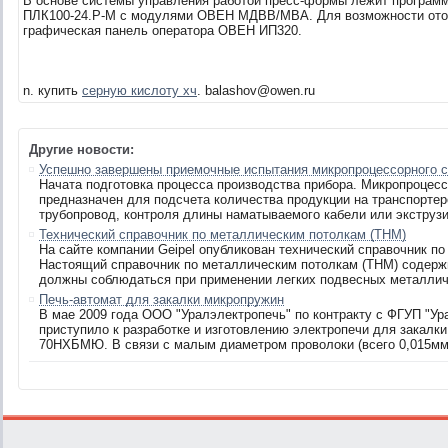
В основе системы управления работой пресс-формы лежит програм
ПЛК100-24.Р-М с модулями ОВЕН МДВВ/МВА. Для возможности отоб
графическая панель оператора ОВЕН ИП320.
n.
купить
серную кислоту хч
. balashov@owen.ru
Другие новости:
Успешно завершены приемочные испытания микропроцессорного 
Начата подготовка процесса производства прибора. Микропроцес
предназначен для подсчета количества продукции на транспорте
трубопровод, контроля длины наматываемого кабели или экструзи
Технический справочник по металлическим потолкам (ТНМ)
На сайте компании Geipel опубликован технический справочник п
Настоящий справочник по металлическим потолкам (ТНМ) содерж
должны соблюдаться при применении легких подвесных металличе
Печь-автомат для закалки микропружин
В мае 2009 года ООО "Уралэлектропечь" по контракту с ФГУП "У
приступило к разработке и изготовлению электропечи для закалк
70НХБМЮ. В связи с малым диаметром проволоки (всего 0,015мм)