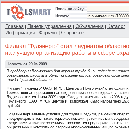
Поиск по сайту:
Искать:
Главная
Панель управления
Объявления
Каталог
|
|
|
|
Информация
Форумы
О проекте
|
|
Филиал "Тулэнерго" стал лауреатом областно
на лучшую организацию работы в сфере охра
Новость от 20.04.2009
В преддверии Всемирного дня охраны труда были подведены итоги
организацию работы в области охраны труда, организатором кот
труда Тульской области.
Филиал "Тулэнерго" ОАО "МРСК Центра и Приволжья" стал одним из
Торжественная церемония награждения призеров конкурса с участие
Дудки состоится 1 мая 2009 года. Следует отметить, что в 2008 год
"Тулэнерго" ОАО "МРСК Центра и Приволжья" было направлено 29,8
рублей).
Созданы нормальные условия для труда и отдыха, работники опера
спецодеждой, в том числе термокостюмами, устойчивыми к воздейс
средствами и приспособлениями; проводятся предварительные и п
общественный контроль со стороны уполномоченных лиц по охране 