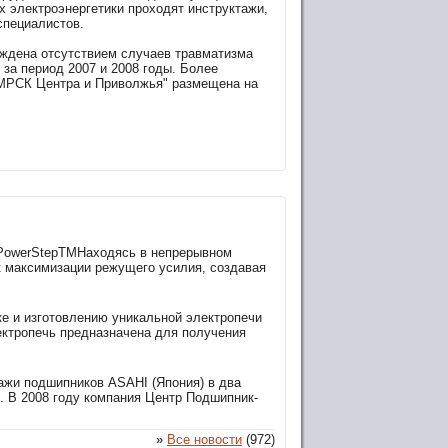
х электроэнергетики проходят инструктажи,
специалистов.
ждена отсутствием случаев травматизма
за период 2007 и 2008 годы. Более
"МРСК Центра и Приволжья" размещена на
 PowerStepTMНаходясь в непрерывном
к максимизации режущего усилия, создавая
ке и изготовлению уникальной электропечи
ектропечь предназначена для получения
ажи подшипников ASAHI (Япония) в два
 . В 2008 году компания Центр Подшипник-
»
Все новости
(972)