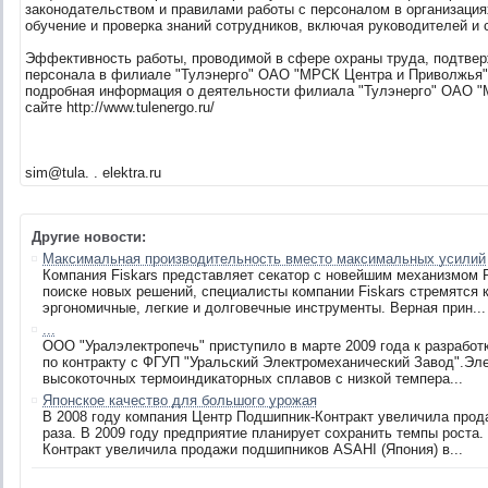
законодательством и правилами работы с персоналом в организация
обучение и проверка знаний сотрудников, включая руководителей и 
Эффективность работы, проводимой в сфере охраны труда, подтвер
персонала в филиале "Тулэнерго" ОАО "МРСК Центра и Приволжья" 
подробная информация о деятельности филиала "Тулэнерго" ОАО 
сайте http://www.tulenergo.ru/
sim@tula.
. elektra.ru
Другие новости:
Максимальная производительность вместо максимальных усилий
Компания Fiskars представляет секатор с новейшим механизмом
поиске новых решений, специалисты компании Fiskars стремятся 
эргономичные, легкие и долговечные инструменты. Верная прин...
...
ООО "Уралэлектропечь" приступило в марте 2009 года к разработ
по контракту с ФГУП "Уральский Электромеханический Завод".Эл
высокоточных термоиндикаторных сплавов с низкой темпера...
Японское качество для большого урожая
В 2008 году компания Центр Подшипник-Контракт увеличила прод
раза. В 2009 году предприятие планирует сохранить темпы роста.
Контракт увеличила продажи подшипников ASAHI (Япония) в...