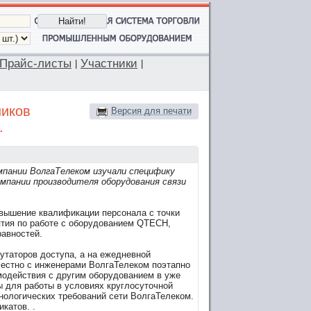
Прайс-листы
Участники
|
|
ников
Версия для печати
.
мпании ВолгаТелеком изучали специфику
омпании производителя оборудования связи
вышение квалификации персонала с точки
ятия по работе с оборудованием QTECH,
авностей.
утаторов доступа, а на ежедневной
естно с инженерами ВолгаТелеком поэтапно
модействия с другим оборудованием в уже
 для работы в условиях круглосуточной
хнологических требований сети ВолгаТелеком.
икатов.
.