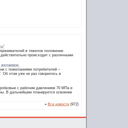
ты"
дпринимателей в тяжелое положение.
е действительно происходит с различными
.
т желаемое.
вии с пожеланиями потребителей –
. Об этом уже не раз говорилось в
.
пробковые с рабочим давлением 70 МПа и
ны. В дальнейшем планируется освоение
»
Все новости
(972)