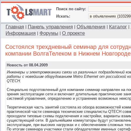
Поиск по сайту:
Искать:
Главная
Панель управления
Объявления
Каталог
|
|
|
|
Информация
Форумы
О проекте
|
|
Состоялся трехдневный семинар для сотруд
компании ВолгаТелеком в Нижнем Новгороде
Новость от 08.04.2009
Инженеры и электромеханики связи из различных подразделений ко
работы с новейшим оборудованием Metro Ethernet от российской к
QTECH.
Специально подготовленный для компании семинар направлен на по
зрения эксплуатации сети и включает длительные практические зан
системой управления, определению и устранению возможных неиспр
Теоретическая часть занятий состояла из обзора возможностей комм
практической части семинара технические специалисты QTECH совм
проходили типовые схемы подключения и настройки, варианты взаи
существующей сети. В дальнейшем коммутаторы будут установлены
эксплуатации, при высоких нагрузках и с обеспечением сложных те
По итогам семинара участники стали обладателями именных сертиф