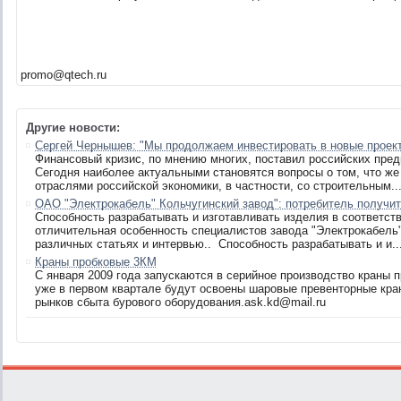
promo@qtech.ru
Другие новости:
Cергей Чернышев: "Мы продолжаем инвестировать в новые проек
Финансовый кризис, по мнению многих, поставил российских пре
Сегодня наиболее актуальными становятся вопросы о том, что ж
отраслями российской экономики, в частности, со строительным..
ОАО "Электрокабель" Кольчугинский завод": потребитель получи
Способность разрабатывать и изготавливать изделия в соответст
отличительная особенность специалистов завода "Электрокабель"
различных статьях и интервью.. Способность разрабатывать и и..
Краны пробковые 3КМ
С января 2009 года запускаются в серийное производство краны 
уже в первом квартале будут освоены шаровые превенторные кра
рынков сбыта бурового оборудования.ask.kd@mail.ru