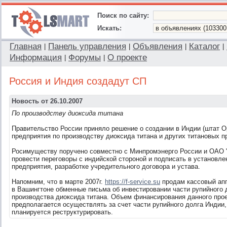
Поиск по сайту:
Искать:
Главная
Панель управления
Объявления
Каталог
|
|
|
|
Информация
Форумы
О проекте
|
|
Россия и Индия создадут СП
Новость от 26.10.2007
По производству диоксида титана
Правительство России приняло решение о создании в Индии (штат О
предприятия по производству диоксида титана и других титановых п
Росимуществу поручено совместно с Минпромэнерго России и ОАО 
провести переговоры с индийской стороной и подписать в установл
предприятия, разработке учредительного договора и устава.
Напомним, что в марте 2007г.
https://f-service.su
продам кассовый апп
в Вашингтоне обменные письма об инвестировании части рупийного 
производства диоксида титана. Объем финансирования данного проек
предполагается осуществлять за счет части рупийного долга Индии,
планируется реструктурировать.