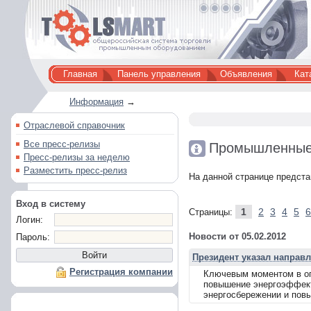
Главная
Панель управления
Объявления
Кат
Информация
→
Отраслевой справочник
Все пресс-релизы
Промышленные
Пресс-релизы за неделю
Разместить пресс-релиз
На данной странице предст
Вход в систему
1
2
3
4
5
6
Страницы:
Логин:
Новости от 05.02.2012
Пароль:
Президент указал направ
Регистрация компании
Ключевым моментом в оп
повышение энергоэффекти
энергосбережении и пов