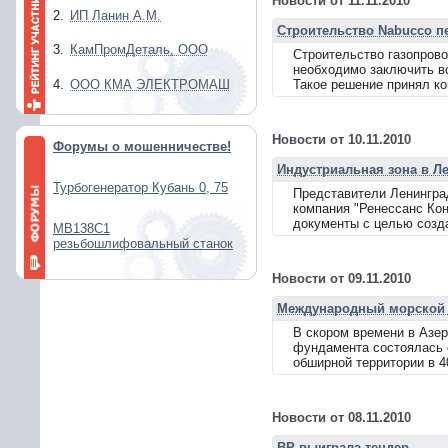
Новости от 11.11.2010
2.
ИП Ланин А.М.
Строительство Nabucco пе
3.
КамПромДеталь, ООО
Строительство газопрово
необходимо заключить в
4.
ООО КМА ЭЛЕКТРОМАШ
Такое решение принял ко
Новости от 10.11.2010
Форумы о мошенничестве!
Индустриальная зона в Л
Турбогенератор Кубань 0, 75
Представители Ленингра
компания "Ренессанс Кон
документы с целью созда
МВ138С1
резьбошлифовальный станок
Новости от 09.11.2010
Международный морской 
В скором времени в Азер
фундамента состоялась с
обширной территории в 4
Новости от 08.11.2010
BP выиграла тендер